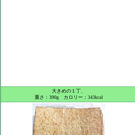
大きめの１丁、
重さ：390g カロリー：343kcal