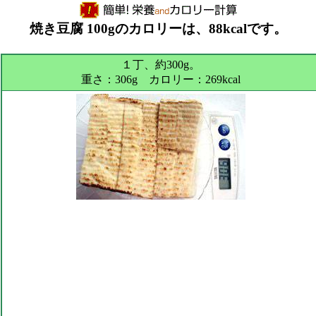
焼き豆腐 100gのカロリーは、88kcalです。
１丁、約300g。
重さ：306g カロリー：269kcal