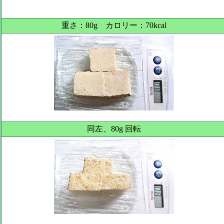
重さ：80g カロリー：70kcal
同左、80g 回転