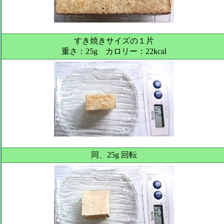
すき焼きサイズの１片
重さ：25g カロリー：22kcal
同、25g 回転