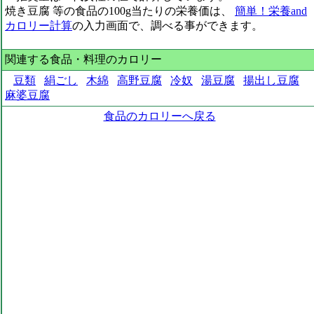
焼き豆腐 等の食品の100g当たりの栄養価は、
簡単！栄養and
カロリー計算
の入力画面で、調べる事ができます。
関連する食品・料理のカロリー
豆類
絹ごし
木綿
高野豆腐
冷奴
湯豆腐
揚出し豆腐
麻婆豆腐
食品のカロリーへ戻る