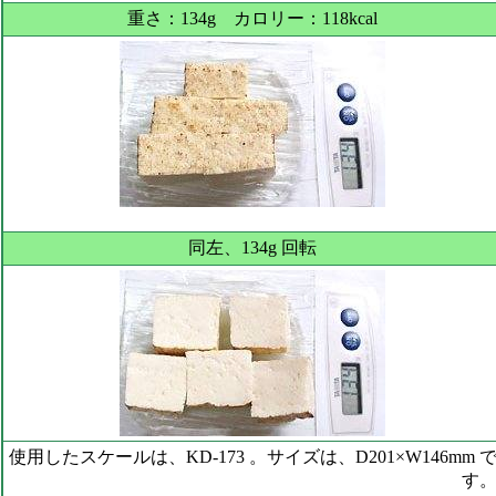
重さ：134g カロリー：118kcal
同左、134g 回転
使用したスケールは、KD-173 。サイズは、D201×W146mm 
す