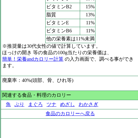
ビタミンB2
15%
脂質
13%
ビタミンE
11%
ビタミンB6
11%
他の栄養素は11%未満
※推奨量は30代女性の値で計算しています。
ほっけの開き 等の食品の100g当たりの栄養価は、
簡単！栄養andカロリー計算
の入力画面で、調べる事ができ
ます。
廃棄率：40%(頭部、骨、ひれ等)
関連する食品・料理のカロリー
魚
ぶり
まぐろ
ツナ
めざし
わかさぎ
食品のカロリーへ戻る