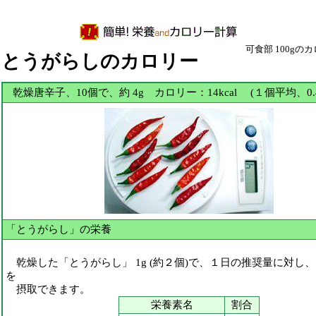
可食部 100gの
とうがらしのカロリー
乾燥唐辛子、10個で、約 4g カロリー：14kcal (１個平均、0.4g
「とうがらし」の栄養
乾燥した「とうがらし」 1g (約２個)で、１日の推奨量に対し
を
摂取できます。
栄養素名
割合