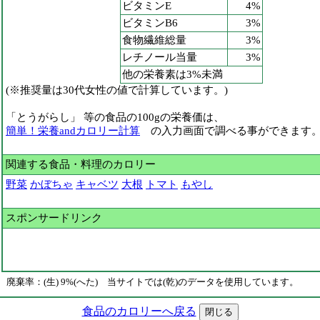
ビタミンE
4%
ビタミンB6
3%
食物繊維総量
3%
レチノール当量
3%
他の栄養素は3%未満
(※推奨量は30代女性の値で計算しています。)
「とうがらし」 等の食品の100gの栄養価は、
簡単！栄養andカロリー計算
の入力画面で調べる事ができます
関連する食品・料理のカロリー
野菜
かぼちゃ
キャベツ
大根
トマト
もやし
スポンサードリンク
廃棄率：(生) 9%(へた) 当サイトでは(乾)のデータを使用しています。
食品のカロリーへ戻る