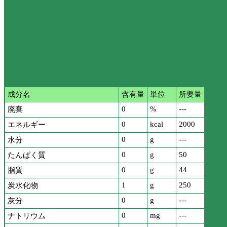
成分名
含有量
単位
所要量
0
%
---
廃棄
0
kcal
2000
エネルギー
0
g
---
水分
0
g
50
たんぱく質
0
g
44
脂質
1
g
250
炭水化物
0
g
---
灰分
0
mg
---
ナトリウム