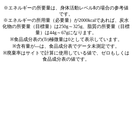
※エネルギーの所要量は、身体活動レベルⅡの場合の参考値
です。
※エネルギーの所用量（必要量）が2000kcalであれば、炭水
化物の所要量（目標量）は250g～325g、脂質の所要量（目標
量）は44g～67gになります。
※食品成分表の(Tr)極微量は0として表示しています。
※含有量が---は、食品成分表でデータ未測定です。
※廃棄率はサイトで計算に使用している値で、ゼロもしくは
食品成分表の値です。