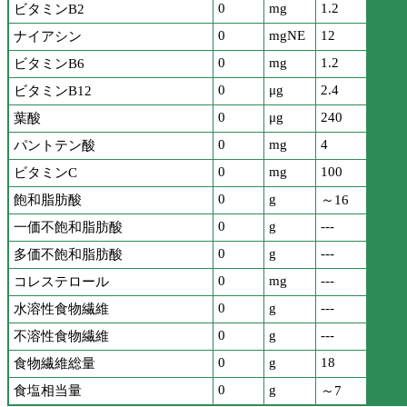
0
mg
1.2
ビタミンB2
0
mgNE
12
ナイアシン
0
mg
1.2
ビタミンB6
0
μg
2.4
ビタミンB12
0
μg
240
葉酸
0
mg
4
パントテン酸
0
mg
100
ビタミンC
0
g
飽和脂肪酸
～16
0
g
---
一価不飽和脂肪酸
0
g
---
多価不飽和脂肪酸
0
mg
---
コレステロール
0
g
---
水溶性食物繊維
0
g
---
不溶性食物繊維
0
g
18
食物繊維総量
0
g
食塩相当量
～7