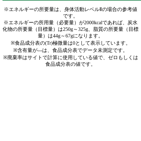
※エネルギーの所要量は、身体活動レベルⅡの場合の参考値
です。
※エネルギーの所用量（必要量）が2000kcalであれば、炭水
化物の所要量（目標量）は250g～325g、脂質の所要量（目標
量）は44g～67gになります。
※食品成分表の(Tr)極微量は0として表示しています。
※含有量が---は、食品成分表でデータ未測定です。
※廃棄率はサイトで計算に使用している値で、ゼロもしくは
食品成分表の値です。