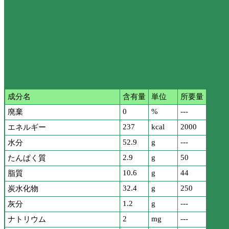
成分名
含有量
単位
所要量
0
%
---
廃棄
237
kcal
2000
エネルギー
52.9
g
---
水分
2.9
g
50
たんぱく質
10.6
g
44
脂質
32.4
g
250
炭水化物
1.2
g
---
灰分
2
mg
---
ナトリウム