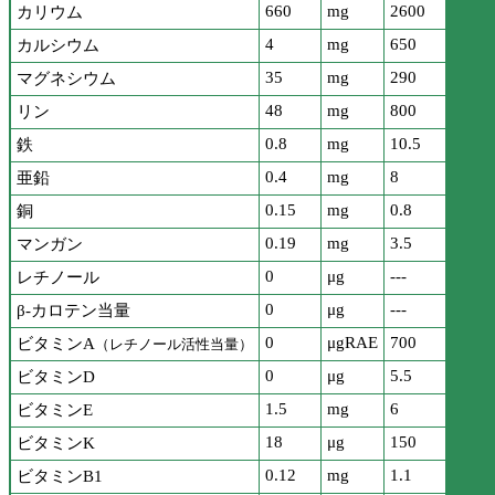
660
mg
2600
カリウム
4
mg
650
カルシウム
35
mg
290
マグネシウム
48
mg
800
リン
0.8
mg
10.5
鉄
0.4
mg
8
亜鉛
0.15
mg
0.8
銅
0.19
mg
3.5
マンガン
0
μg
---
レチノール
0
μg
---
β-カロテン当量
0
μgRAE
700
ビタミンA
（レチノール活性当量）
0
μg
5.5
ビタミンD
1.5
mg
6
ビタミンE
18
μg
150
ビタミンK
0.12
mg
1.1
ビタミンB1