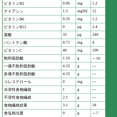
0.06
mg
1.2
ビタミンB2
1.5
mgNE
12
ナイアシン
0.35
mg
1.2
ビタミンB6
0
μg
2.4
ビタミンB12
35
μg
240
葉酸
0.71
mg
4
パントテン酸
40
mg
100
ビタミンC
1.16
g
飽和脂肪酸
～16
4.32
g
---
一価不飽和脂肪酸
4.32
g
---
多価不飽和脂肪酸
0
mg
---
コレステロール
1
g
---
水溶性食物繊維
2.1
g
---
不溶性食物繊維
3.1
g
18
食物繊維総量
0
g
食塩相当量
～7