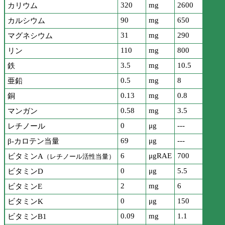
320
mg
2600
カリウム
90
mg
650
カルシウム
31
mg
290
マグネシウム
110
mg
800
リン
3.5
mg
10.5
鉄
0.5
mg
8
亜鉛
0.13
mg
0.8
銅
0.58
mg
3.5
マンガン
0
μg
---
レチノール
69
μg
---
β-カロテン当量
6
μgRAE
700
ビタミンA
（レチノール活性当量）
0
μg
5.5
ビタミンD
2
mg
6
ビタミンE
0
μg
150
ビタミンK
0.09
mg
1.1
ビタミンB1