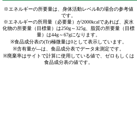
※エネルギーの所要量は、身体活動レベルⅡの場合の参考値
です。
※エネルギーの所用量（必要量）が2000kcalであれば、炭水
化物の所要量（目標量）は250g～325g、脂質の所要量（目標
量）は44g～67gになります。
※食品成分表の(Tr)極微量は0として表示しています。
※含有量が---は、食品成分表でデータ未測定です。
※廃棄率はサイトで計算に使用している値で、ゼロもしくは
食品成分表の値です。