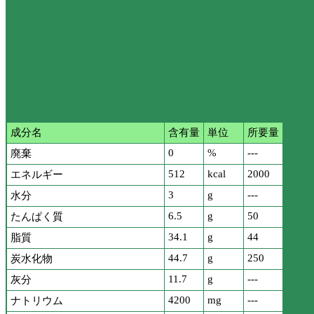
成分名
含有量
単位
所要量
0
%
---
廃棄
512
kcal
2000
エネルギー
3
g
---
水分
6.5
g
50
たんぱく質
34.1
g
44
脂質
44.7
g
250
炭水化物
11.7
g
---
灰分
4200
mg
---
ナトリウム