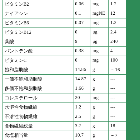
0.06
mg
1.2
ビタミンB2
0.1
mgNE
12
ナイアシン
0.07
mg
1.2
ビタミンB6
0
μg
2.4
ビタミンB12
9
μg
240
葉酸
0.38
mg
4
パントテン酸
0
mg
100
ビタミンC
14.86
g
飽和脂肪酸
～16
14.87
g
---
一価不飽和脂肪酸
1.66
g
---
多価不飽和脂肪酸
20
mg
---
コレステロール
1.2
g
---
水溶性食物繊維
2.5
g
---
不溶性食物繊維
3.7
g
18
食物繊維総量
10.7
g
食塩相当量
～7