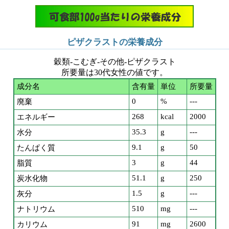
ピザクラストの栄養成分
穀類-こむぎ-その他-ピザクラスト
所要量は30代女性の値です。
成分名
含有量
単位
所要量
0
%
---
廃棄
268
kcal
2000
エネルギー
35.3
g
---
水分
9.1
g
50
たんぱく質
3
g
44
脂質
51.1
g
250
炭水化物
1.5
g
---
灰分
510
mg
---
ナトリウム
91
mg
2600
カリウム