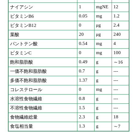
1
mgNE
12
ナイアシン
0.05
mg
1.2
ビタミンB6
0
μg
2.4
ビタミンB12
20
μg
240
葉酸
0.54
mg
4
パントテン酸
0
mg
100
ビタミンC
0.49
g
飽和脂肪酸
～16
0.7
g
---
一価不飽和脂肪酸
1.37
g
---
多価不飽和脂肪酸
0
mg
---
コレステロール
0.8
g
---
水溶性食物繊維
1.5
g
---
不溶性食物繊維
2.3
g
18
食物繊維総量
1.3
g
食塩相当量
～7