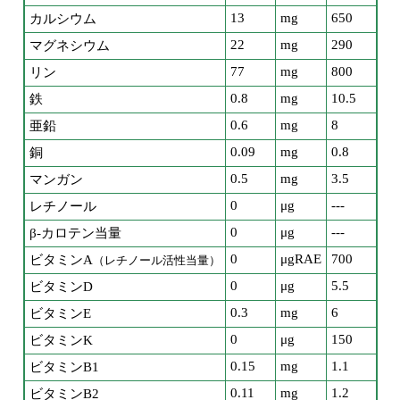
13
mg
650
カルシウム
22
mg
290
マグネシウム
77
mg
800
リン
0.8
mg
10.5
鉄
0.6
mg
8
亜鉛
0.09
mg
0.8
銅
0.5
mg
3.5
マンガン
0
μg
---
レチノール
0
μg
---
β-カロテン当量
0
μgRAE
700
ビタミンA
（レチノール活性当量）
0
μg
5.5
ビタミンD
0.3
mg
6
ビタミンE
0
μg
150
ビタミンK
0.15
mg
1.1
ビタミンB1
0.11
mg
1.2
ビタミンB2