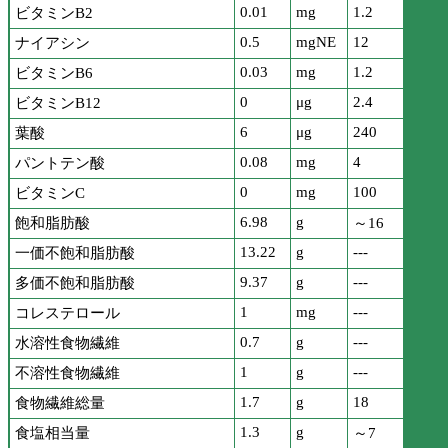
0.01
mg
1.2
ビタミンB2
0.5
mgNE
12
ナイアシン
0.03
mg
1.2
ビタミンB6
0
μg
2.4
ビタミンB12
6
μg
240
葉酸
0.08
mg
4
パントテン酸
0
mg
100
ビタミンC
6.98
g
飽和脂肪酸
～16
13.22
g
---
一価不飽和脂肪酸
9.37
g
---
多価不飽和脂肪酸
1
mg
---
コレステロール
0.7
g
---
水溶性食物繊維
1
g
---
不溶性食物繊維
1.7
g
18
食物繊維総量
1.3
g
食塩相当量
～7