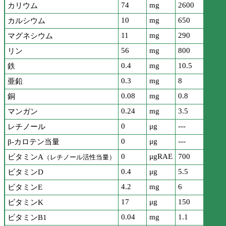
74
mg
2600
カリウム
10
mg
650
カルシウム
11
mg
290
マグネシウム
56
mg
800
リン
0.4
mg
10.5
鉄
0.3
mg
8
亜鉛
0.08
mg
0.8
銅
0.24
mg
3.5
マンガン
0
μg
---
レチノール
0
μg
---
β-カロテン当量
0
μgRAE
700
ビタミンA
（レチノール活性当量）
0.4
μg
5.5
ビタミンD
4.2
mg
6
ビタミンE
17
μg
150
ビタミンK
0.04
mg
1.1
ビタミンB1