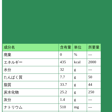
成分名
含有量
単位
所要量
0
%
---
廃棄
435
kcal
2000
エネルギー
32
g
---
水分
7.7
g
50
たんぱく質
33.7
g
44
脂質
25.2
g
250
炭水化物
1.4
g
---
灰分
510
mg
---
ナトリウム