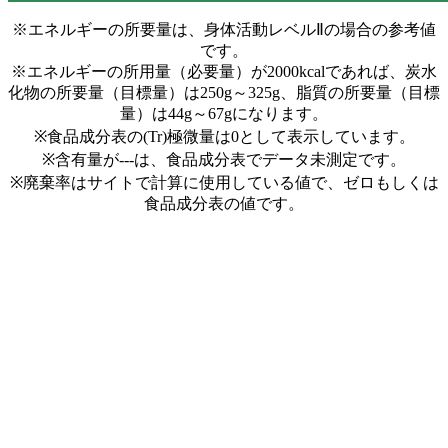
※エネルギーの所要量は、身体活動レベルⅡの場合の参考値
です。
※エネルギーの所用量（必要量）が2000kcalであれば、炭水
化物の所要量（目標量）は250g～325g、脂質の所要量（目標
量）は44g～67gになります。
※食品成分表の(Tr)極微量は0として表示しています。
※含有量が---は、食品成分表でデータ未測定です。
※廃棄率はサイトで計算に使用している値で、ゼロもしくは
食品成分表の値です。