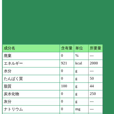
成分名
含有量
単位
所要量
0
%
---
廃棄
921
kcal
2000
エネルギー
0
g
---
水分
0
g
50
たんぱく質
100
g
44
脂質
0
g
250
炭水化物
0
g
---
灰分
0
mg
---
ナトリウム