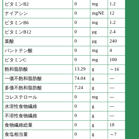
0
mg
1.2
ビタミンB2
0
mgNE
12
ナイアシン
0
mg
1.2
ビタミンB6
0
μg
2.4
ビタミンB12
0
μg
240
葉酸
0
mg
4
パントテン酸
0
mg
100
ビタミンC
13.29
g
飽和脂肪酸
～16
74.04
g
---
一価不飽和脂肪酸
7.24
g
---
多価不飽和脂肪酸
0
mg
---
コレステロール
0
g
---
水溶性食物繊維
0
g
---
不溶性食物繊維
0
g
18
食物繊維総量
0
g
食塩相当量
～7