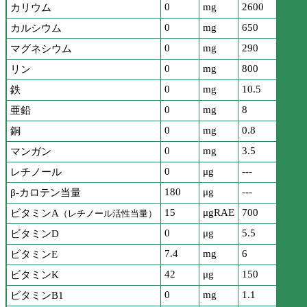
0
mg
2600
カリウム
0
mg
650
カルシウム
0
mg
290
マグネシウム
0
mg
800
リン
0
mg
10.5
鉄
0
mg
8
亜鉛
0
mg
0.8
銅
0
mg
3.5
マンガン
0
μg
---
レチノール
180
μg
---
β-カロテン当量
15
μgRAE
700
ビタミンA
（レチノール活性当量）
0
μg
5.5
ビタミンD
7.4
mg
6
ビタミンE
42
μg
150
ビタミンK
0
mg
1.1
ビタミンB1