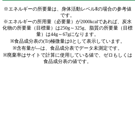
※エネルギーの所要量は、身体活動レベルⅡの場合の参考値
です。
※エネルギーの所用量（必要量）が2000kcalであれば、炭水
化物の所要量（目標量）は250g～325g、脂質の所要量（目標
量）は44g～67gになります。
※食品成分表の(Tr)極微量は0として表示しています。
※含有量が---は、食品成分表でデータ未測定です。
※廃棄率はサイトで計算に使用している値で、ゼロもしくは
食品成分表の値です。