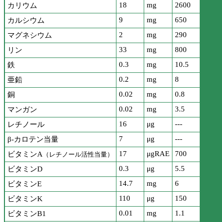
18
mg
2600
カリウム
9
mg
650
カルシウム
2
mg
290
マグネシウム
33
mg
800
リン
0.3
mg
10.5
鉄
0.2
mg
8
亜鉛
0.02
mg
0.8
銅
0.02
mg
3.5
マンガン
16
μg
---
レチノール
7
μg
---
β-カロテン当量
17
μgRAE
700
ビタミンA
（レチノール活性当量）
0.3
μg
5.5
ビタミンD
14.7
mg
6
ビタミンE
110
μg
150
ビタミンK
0.01
mg
1.1
ビタミンB1