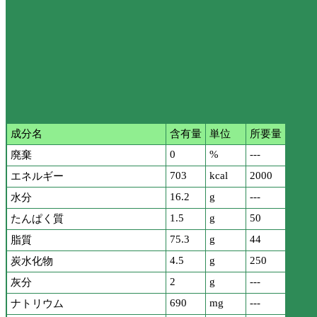
成分名
含有量
単位
所要量
0
%
---
廃棄
703
kcal
2000
エネルギー
16.2
g
---
水分
1.5
g
50
たんぱく質
75.3
g
44
脂質
4.5
g
250
炭水化物
2
g
---
灰分
690
mg
---
ナトリウム