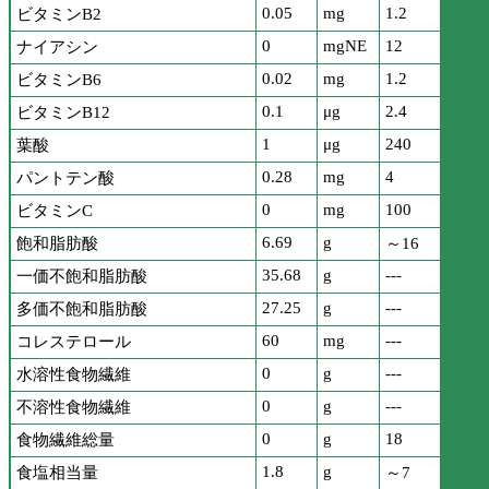
0.05
mg
1.2
ビタミンB2
0
mgNE
12
ナイアシン
0.02
mg
1.2
ビタミンB6
0.1
μg
2.4
ビタミンB12
1
μg
240
葉酸
0.28
mg
4
パントテン酸
0
mg
100
ビタミンC
6.69
g
飽和脂肪酸
～16
35.68
g
---
一価不飽和脂肪酸
27.25
g
---
多価不飽和脂肪酸
60
mg
---
コレステロール
0
g
---
水溶性食物繊維
0
g
---
不溶性食物繊維
0
g
18
食物繊維総量
1.8
g
食塩相当量
～7