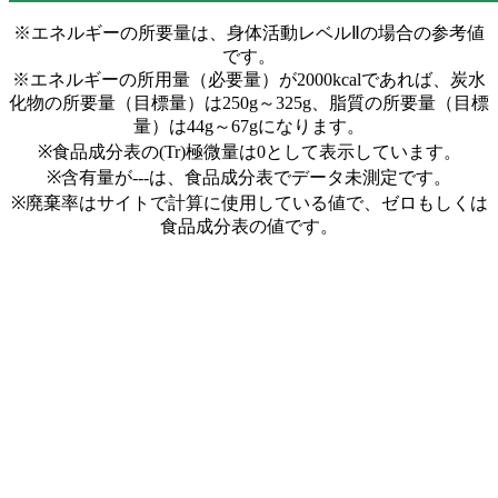
※エネルギーの所要量は、身体活動レベルⅡの場合の参考値
です。
※エネルギーの所用量（必要量）が2000kcalであれば、炭水
化物の所要量（目標量）は250g～325g、脂質の所要量（目標
量）は44g～67gになります。
※食品成分表の(Tr)極微量は0として表示しています。
※含有量が---は、食品成分表でデータ未測定です。
※廃棄率はサイトで計算に使用している値で、ゼロもしくは
食品成分表の値です。