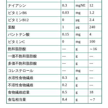
0.3
mgNE
12
ナイアシン
0.03
mg
1.2
ビタミンB6
0
μg
2.4
ビタミンB12
1
μg
240
葉酸
0.15
mg
4
パントテン酸
0
mg
100
ビタミンC
---
g
飽和脂肪酸
～16
---
g
---
一価不飽和脂肪酸
---
g
---
多価不飽和脂肪酸
---
mg
---
コレステロール
0.3
g
---
水溶性食物繊維
0.2
g
---
不溶性食物繊維
0.5
g
18
食物繊維総量
8.4
g
食塩相当量
～7