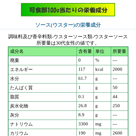
ソース(ウスター)の栄養成分
調味料及び香辛料類-ウスターソース類-ウスターソース
所要量は30代女性の値です。
成分名
含有量
単位
所要量
0
%
---
廃棄
117
kcal
2000
エネルギー
61.7
g
---
水分
1
g
50
たんぱく質
0.1
g
44
脂質
26.8
g
250
炭水化物
8.9
g
---
灰分
3300
mg
---
ナトリウム
190
mg
2600
カリウム