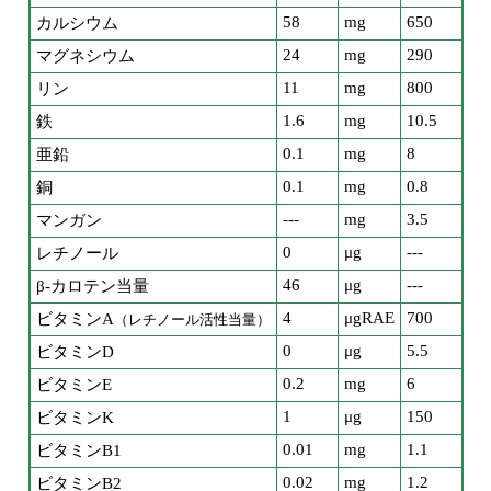
58
mg
650
カルシウム
24
mg
290
マグネシウム
11
mg
800
リン
1.6
mg
10.5
鉄
0.1
mg
8
亜鉛
0.1
mg
0.8
銅
---
mg
3.5
マンガン
0
μg
---
レチノール
46
μg
---
β-カロテン当量
4
μgRAE
700
ビタミンA
（レチノール活性当量）
0
μg
5.5
ビタミンD
0.2
mg
6
ビタミンE
1
μg
150
ビタミンK
0.01
mg
1.1
ビタミンB1
0.02
mg
1.2
ビタミンB2