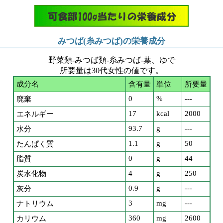
みつば(糸みつば)の栄養成分
野菜類-みつば類-糸みつば-葉、ゆで
所要量は30代女性の値です。
成分名
含有量
単位
所要量
0
%
---
廃棄
17
kcal
2000
エネルギー
93.7
g
---
水分
1.1
g
50
たんぱく質
0
g
44
脂質
4
g
250
炭水化物
0.9
g
---
灰分
3
mg
---
ナトリウム
360
mg
2600
カリウム