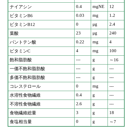
0.4
mgNE
12
ナイアシン
0.03
mg
1.2
ビタミンB6
0
μg
2.4
ビタミンB12
23
μg
240
葉酸
0.22
mg
4
パントテン酸
4
mg
100
ビタミンC
---
g
飽和脂肪酸
～16
---
g
---
一価不飽和脂肪酸
---
g
---
多価不飽和脂肪酸
0
mg
---
コレステロール
0.4
g
---
水溶性食物繊維
2.6
g
---
不溶性食物繊維
3
g
18
食物繊維総量
0
g
食塩相当量
～7