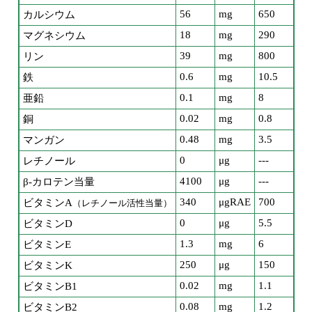
56
mg
650
カルシウム
18
mg
290
マグネシウム
39
mg
800
リン
0.6
mg
10.5
鉄
0.1
mg
8
亜鉛
0.02
mg
0.8
銅
0.48
mg
3.5
マンガン
0
μg
---
レチノール
4100
μg
---
β-カロテン当量
340
μgRAE
700
ビタミンA
（レチノール活性当量）
0
μg
5.5
ビタミンD
1.3
mg
6
ビタミンE
250
μg
150
ビタミンK
0.02
mg
1.1
ビタミンB1
0.08
mg
1.2
ビタミンB2