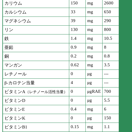
150
mg
2600
カリウム
33
mg
650
カルシウム
39
mg
290
マグネシウム
130
mg
800
リン
1.4
mg
10.5
鉄
0.9
mg
8
亜鉛
0.2
mg
0.8
銅
0.62
mg
3.5
マンガン
0
μg
---
レチノール
4
μg
---
β-カロテン当量
0
μgRAE
700
ビタミンA
（レチノール活性当量）
0
μg
5.5
ビタミンD
0.4
mg
6
ビタミンE
0
μg
150
ビタミンK
0.15
mg
1.1
ビタミンB1