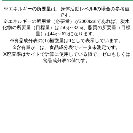
※エネルギーの所要量は、身体活動レベルⅡの場合の参考値
です。
※エネルギーの所用量（必要量）が2000kcalであれば、炭水
化物の所要量（目標量）は250g～325g、脂質の所要量（目標
量）は44g～67gになります。
※食品成分表の(Tr)極微量は0として表示しています。
※含有量が---は、食品成分表でデータ未測定です。
※廃棄率はサイトで計算に使用している値で、ゼロもしくは
食品成分表の値です。