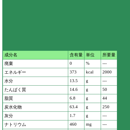
成分名
含有量
単位
所要量
0
%
---
廃棄
373
kcal
2000
エネルギー
13.5
g
---
水分
14.6
g
50
たんぱく質
6.8
g
44
脂質
63.4
g
250
炭水化物
1.7
g
---
灰分
460
mg
---
ナトリウム