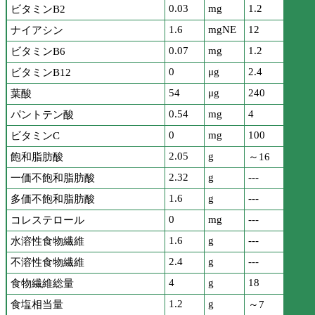
0.03
mg
1.2
ビタミンB2
1.6
mgNE
12
ナイアシン
0.07
mg
1.2
ビタミンB6
0
μg
2.4
ビタミンB12
54
μg
240
葉酸
0.54
mg
4
パントテン酸
0
mg
100
ビタミンC
2.05
g
飽和脂肪酸
～16
2.32
g
---
一価不飽和脂肪酸
1.6
g
---
多価不飽和脂肪酸
0
mg
---
コレステロール
1.6
g
---
水溶性食物繊維
2.4
g
---
不溶性食物繊維
4
g
18
食物繊維総量
1.2
g
食塩相当量
～7