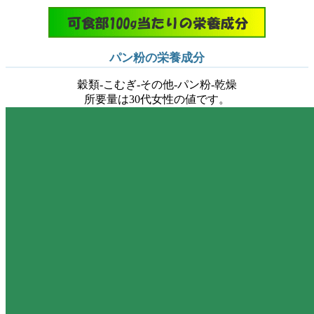
パン粉の栄養成分
穀類-こむぎ-その他-パン粉-乾燥
所要量は30代女性の値です。