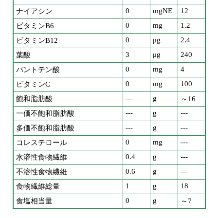
0
mgNE
12
ナイアシン
0
mg
1.2
ビタミンB6
0
μg
2.4
ビタミンB12
3
μg
240
葉酸
0
mg
4
パントテン酸
0
mg
100
ビタミンC
---
g
飽和脂肪酸
～16
---
g
---
一価不飽和脂肪酸
---
g
---
多価不飽和脂肪酸
0
mg
---
コレステロール
0.4
g
---
水溶性食物繊維
0.6
g
---
不溶性食物繊維
1
g
18
食物繊維総量
0
g
食塩相当量
～7