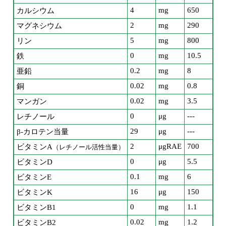
4
mg
650
カルシウム
2
mg
290
マグネシウム
5
mg
800
リン
0
mg
10.5
鉄
0.2
mg
8
亜鉛
0.02
mg
0.8
銅
0.02
mg
3.5
マンガン
0
μg
---
レチノール
29
μg
---
β-カロテン当量
2
μgRAE
700
ビタミンA
（レチノール活性当量）
0
μg
5.5
ビタミンD
0.1
mg
6
ビタミンE
16
μg
150
ビタミンK
0
mg
1.1
ビタミンB1
0.02
mg
1.2
ビタミンB2