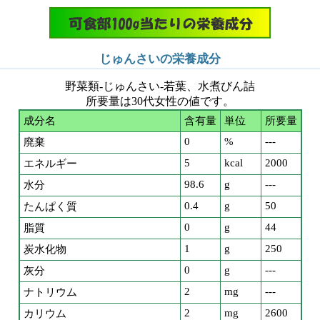
じゅんさいの栄養成分
野菜類-じゅんさい-若葉、水煮びん詰
所要量は30代女性の値です。
成分名
含有量
単位
所要量
0
%
---
廃棄
5
kcal
2000
エネルギー
98.6
g
---
水分
0.4
g
50
たんぱく質
0
g
44
脂質
1
g
250
炭水化物
0
g
---
灰分
2
mg
---
ナトリウム
2
mg
2600
カリウム