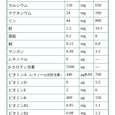
120
mg
650
カルシウム
24
mg
290
マグネシウム
44
mg
800
リン
1.2
mg
10.5
鉄
0.2
mg
8
亜鉛
0.12
mg
0.8
銅
0.49
mg
3.5
マンガン
0
μg
---
レチノール
5300
μg
---
β-カロテン当量
440
μgRAE
700
ビタミンA
（レチノール活性当量）
0
μg
5.5
ビタミンD
2
mg
6
ビタミンE
460
μg
150
ビタミンK
0.05
mg
1.1
ビタミンB1
0.08
mg
1.2
ビタミンB2