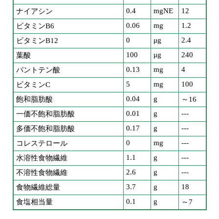
0.4
mgNE
12
ナイアシン
0.06
mg
1.2
ビタミンB6
0
μg
2.4
ビタミンB12
100
μg
240
葉酸
0.13
mg
4
パントテン酸
5
mg
100
ビタミンC
0.04
g
飽和脂肪酸
～16
0.01
g
---
一価不飽和脂肪酸
0.17
g
---
多価不飽和脂肪酸
0
mg
---
コレステロール
1.1
g
---
水溶性食物繊維
2.6
g
---
不溶性食物繊維
3.7
g
18
食物繊維総量
0.1
g
食塩相当量
～7