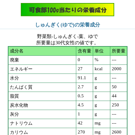
しゅんぎく(ゆで)の栄養成分
野菜類-しゅんぎく-葉、ゆで
所要量は30代女性の値です。
成分名
含有量
単位
所要量
0
%
---
廃棄
27
kcal
2000
エネルギー
91.1
g
---
水分
2.7
g
50
たんぱく質
0.5
g
44
脂質
4.5
g
250
炭水化物
1
g
---
灰分
42
mg
---
ナトリウム
270
mg
2600
カリウム