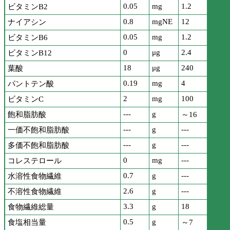
0.05
mg
1.2
ビタミンB2
0.8
mgNE
12
ナイアシン
0.05
mg
1.2
ビタミンB6
0
μg
2.4
ビタミンB12
18
μg
240
葉酸
0.19
mg
4
パントテン酸
2
mg
100
ビタミンC
---
g
飽和脂肪酸
～16
---
g
---
一価不飽和脂肪酸
---
g
---
多価不飽和脂肪酸
0
mg
---
コレステロール
0.7
g
---
水溶性食物繊維
2.6
g
---
不溶性食物繊維
3.3
g
18
食物繊維総量
0.5
g
食塩相当量
～7