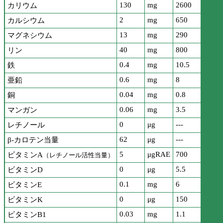
130
mg
2600
カリウム
2
mg
650
カルシウム
13
mg
290
マグネシウム
40
mg
800
リン
0.4
mg
10.5
鉄
0.6
mg
8
亜鉛
0.04
mg
0.8
銅
0.06
mg
3.5
マンガン
0
μg
---
レチノール
62
μg
---
β-カロテン当量
5
μgRAE
700
ビタミンA
（レチノール活性当量）
0
μg
5.5
ビタミンD
0.1
mg
6
ビタミンE
0
μg
150
ビタミンK
0.03
mg
1.1
ビタミンB1