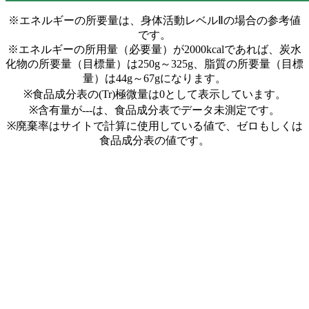
※エネルギーの所要量は、身体活動レベルⅡの場合の参考値
です。
※エネルギーの所用量（必要量）が2000kcalであれば、炭水
化物の所要量（目標量）は250g～325g、脂質の所要量（目標
量）は44g～67gになります。
※食品成分表の(Tr)極微量は0として表示しています。
※含有量が---は、食品成分表でデータ未測定です。
※廃棄率はサイトで計算に使用している値で、ゼロもしくは
食品成分表の値です。