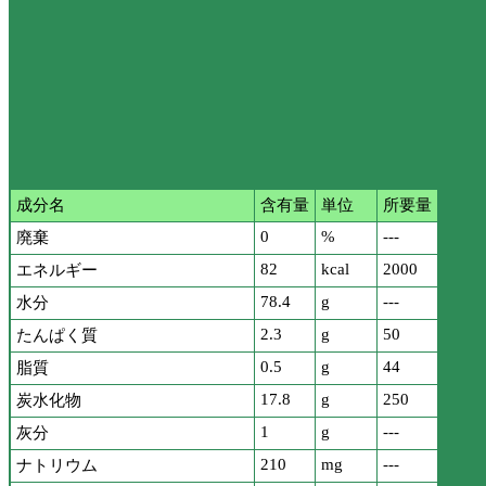
成分名
含有量
単位
所要量
0
%
---
廃棄
82
kcal
2000
エネルギー
78.4
g
---
水分
2.3
g
50
たんぱく質
0.5
g
44
脂質
17.8
g
250
炭水化物
1
g
---
灰分
210
mg
---
ナトリウム