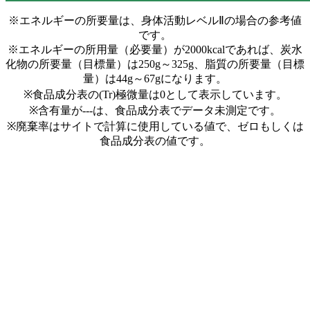
※エネルギーの所要量は、身体活動レベルⅡの場合の参考値
です。
※エネルギーの所用量（必要量）が2000kcalであれば、炭水
化物の所要量（目標量）は250g～325g、脂質の所要量（目標
量）は44g～67gになります。
※食品成分表の(Tr)極微量は0として表示しています。
※含有量が---は、食品成分表でデータ未測定です。
※廃棄率はサイトで計算に使用している値で、ゼロもしくは
食品成分表の値です。