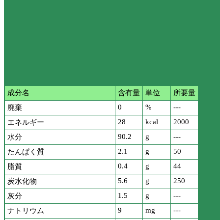
成分名
含有量
単位
所要量
0
%
---
廃棄
28
kcal
2000
エネルギー
90.2
g
---
水分
2.1
g
50
たんぱく質
0.4
g
44
脂質
5.6
g
250
炭水化物
1.5
g
---
灰分
9
mg
---
ナトリウム