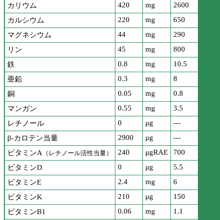
420
mg
2600
カリウム
220
mg
650
カルシウム
44
mg
290
マグネシウム
45
mg
800
リン
0.8
mg
10.5
鉄
0.3
mg
8
亜鉛
0.05
mg
0.8
銅
0.55
mg
3.5
マンガン
0
μg
---
レチノール
2900
μg
---
β-カロテン当量
240
μgRAE
700
ビタミンA
（レチノール活性当量）
0
μg
5.5
ビタミンD
2.4
mg
6
ビタミンE
210
μg
150
ビタミンK
0.06
mg
1.1
ビタミンB1