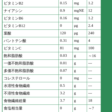
0.15
mg
1.2
ビタミンB2
0.9
mgNE
12
ナイアシン
0.16
mg
1.2
ビタミンB6
0
μg
2.4
ビタミンB12
120
μg
240
葉酸
0.31
mg
4
パントテン酸
81
mg
100
ビタミンC
0.03
g
飽和脂肪酸
～16
0.01
g
---
一価不飽和脂肪酸
0.07
g
---
多価不飽和脂肪酸
0
mg
---
コレステロール
0.5
g
---
水溶性食物繊維
3.2
g
---
不溶性食物繊維
3.7
g
18
食物繊維総量
0
g
食塩相当量
～7