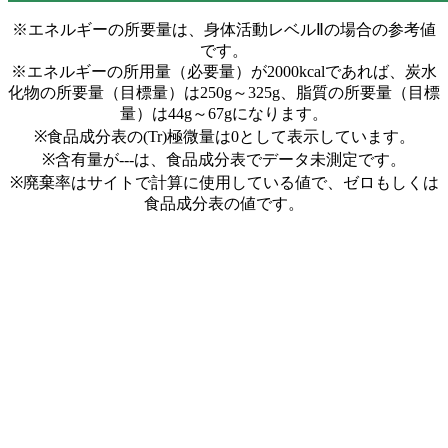
※エネルギーの所要量は、身体活動レベルⅡの場合の参考値
です。
※エネルギーの所用量（必要量）が2000kcalであれば、炭水
化物の所要量（目標量）は250g～325g、脂質の所要量（目標
量）は44g～67gになります。
※食品成分表の(Tr)極微量は0として表示しています。
※含有量が---は、食品成分表でデータ未測定です。
※廃棄率はサイトで計算に使用している値で、ゼロもしくは
食品成分表の値です。