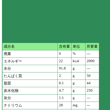
成分名
含有量
単位
所要量
0
%
---
廃棄
22
kcal
2000
エネルギー
91.8
g
---
水分
2
g
50
たんぱく質
0.1
g
44
脂質
4.7
g
250
炭水化物
1.1
g
---
灰分
28
mg
---
ナトリウム