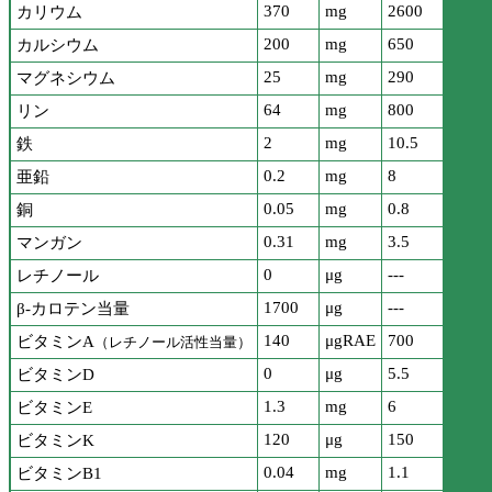
370
mg
2600
カリウム
200
mg
650
カルシウム
25
mg
290
マグネシウム
64
mg
800
リン
2
mg
10.5
鉄
0.2
mg
8
亜鉛
0.05
mg
0.8
銅
0.31
mg
3.5
マンガン
0
μg
---
レチノール
1700
μg
---
β-カロテン当量
140
μgRAE
700
ビタミンA
（レチノール活性当量）
0
μg
5.5
ビタミンD
1.3
mg
6
ビタミンE
120
μg
150
ビタミンK
0.04
mg
1.1
ビタミンB1