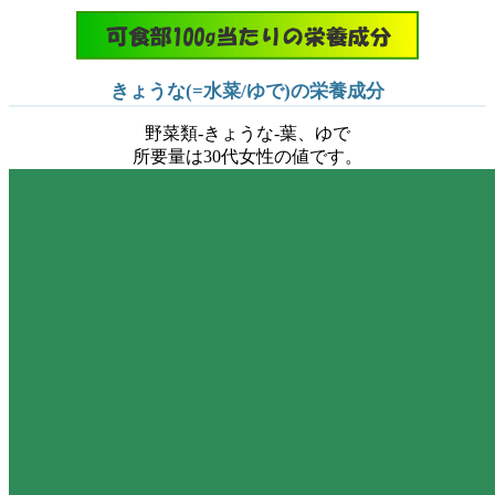
きょうな(=水菜/ゆで)の栄養成分
野菜類-きょうな-葉、ゆで
所要量は30代女性の値です。