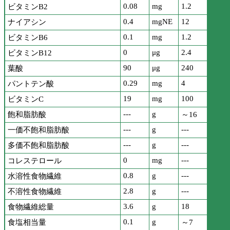
0.08
mg
1.2
ビタミンB2
0.4
mgNE
12
ナイアシン
0.1
mg
1.2
ビタミンB6
0
μg
2.4
ビタミンB12
90
μg
240
葉酸
0.29
mg
4
パントテン酸
19
mg
100
ビタミンC
---
g
飽和脂肪酸
～16
---
g
---
一価不飽和脂肪酸
---
g
---
多価不飽和脂肪酸
0
mg
---
コレステロール
0.8
g
---
水溶性食物繊維
2.8
g
---
不溶性食物繊維
3.6
g
18
食物繊維総量
0.1
g
食塩相当量
～7