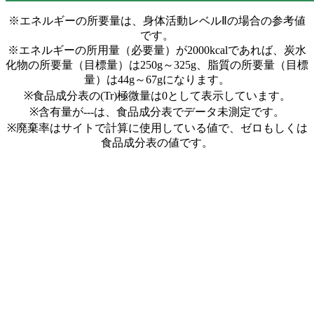
※エネルギーの所要量は、身体活動レベルⅡの場合の参考値
です。
※エネルギーの所用量（必要量）が2000kcalであれば、炭水
化物の所要量（目標量）は250g～325g、脂質の所要量（目標
量）は44g～67gになります。
※食品成分表の(Tr)極微量は0として表示しています。
※含有量が---は、食品成分表でデータ未測定です。
※廃棄率はサイトで計算に使用している値で、ゼロもしくは
食品成分表の値です。