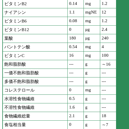
0.14
mg
1.2
ビタミンB2
1.1
mgNE
12
ナイアシン
0.08
mg
1.2
ビタミンB6
0
μg
2.4
ビタミンB12
180
μg
240
葉酸
0.54
mg
4
パントテン酸
16
mg
100
ビタミンC
---
g
飽和脂肪酸
～16
---
g
---
一価不飽和脂肪酸
---
g
---
多価不飽和脂肪酸
0
mg
---
コレステロール
0.5
g
---
水溶性食物繊維
1.6
g
---
不溶性食物繊維
2.1
g
18
食物繊維総量
0
g
食塩相当量
～7