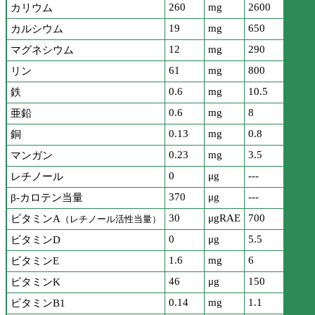
260
mg
2600
カリウム
19
mg
650
カルシウム
12
mg
290
マグネシウム
61
mg
800
リン
0.6
mg
10.5
鉄
0.6
mg
8
亜鉛
0.13
mg
0.8
銅
0.23
mg
3.5
マンガン
0
μg
---
レチノール
370
μg
---
β-カロテン当量
30
μgRAE
700
ビタミンA
（レチノール活性当量）
0
μg
5.5
ビタミンD
1.6
mg
6
ビタミンE
46
μg
150
ビタミンK
0.14
mg
1.1
ビタミンB1