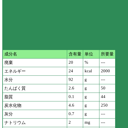
成分名
含有量
単位
所要量
20
%
---
廃棄
24
kcal
2000
エネルギー
92
g
---
水分
2.6
g
50
たんぱく質
0.1
g
44
脂質
4.6
g
250
炭水化物
0.7
g
---
灰分
2
mg
---
ナトリウム