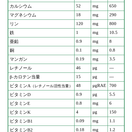
52
mg
650
カルシウム
18
mg
290
マグネシウム
120
mg
800
リン
1
mg
10.5
鉄
0.9
mg
8
亜鉛
0.1
mg
0.8
銅
0.19
mg
3.5
マンガン
46
μg
---
レチノール
15
μg
---
β-カロテン当量
48
μgRAE
700
ビタミンA
（レチノール活性当量）
0.9
μg
5.5
ビタミンD
0.8
mg
6
ビタミンE
4
μg
150
ビタミンK
0.09
mg
1.1
ビタミンB1
0.18
mg
1.2
ビタミンB2