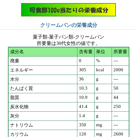
クリームパンの栄養成分
菓子類-菓子パン類-クリームパン
所要量は30代女性の値です。
成分名
含有量
単位
所要量
0
%
---
廃棄
305
kcal
2000
エネルギー
36
g
---
水分
10.3
g
50
たんぱく質
10.9
g
44
脂質
41.4
g
250
炭水化物
1.4
g
---
灰分
350
mg
---
ナトリウム
120
mg
2600
カリウム