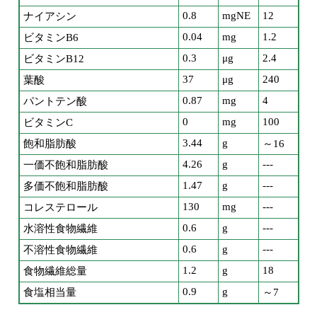
0.8
mgNE
12
ナイアシン
0.04
mg
1.2
ビタミンB6
0.3
μg
2.4
ビタミンB12
37
μg
240
葉酸
0.87
mg
4
パントテン酸
0
mg
100
ビタミンC
3.44
g
飽和脂肪酸
～16
4.26
g
---
一価不飽和脂肪酸
1.47
g
---
多価不飽和脂肪酸
130
mg
---
コレステロール
0.6
g
---
水溶性食物繊維
0.6
g
---
不溶性食物繊維
1.2
g
18
食物繊維総量
0.9
g
食塩相当量
～7