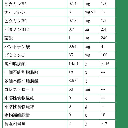
0.14
mg
1.2
ビタミンB2
3
mgNE
12
ナイアシン
0.18
mg
1.2
ビタミンB6
0.7
μg
2.4
ビタミンB12
1
μg
240
葉酸
0.64
mg
4
パントテン酸
35
mg
100
ビタミンC
14.81
g
飽和脂肪酸
～16
18
g
---
一価不飽和脂肪酸
3.57
g
---
多価不飽和脂肪酸
50
mg
---
コレステロール
0
g
---
水溶性食物繊維
0
g
---
不溶性食物繊維
0
g
18
食物繊維総量
2
g
食塩相当量
～7