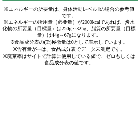
※エネルギーの所要量は、身体活動レベルⅡの場合の参考値
です。
※エネルギーの所用量（必要量）が2000kcalであれば、炭水
化物の所要量（目標量）は250g～325g、脂質の所要量（目標
量）は44g～67gになります。
※食品成分表の(Tr)極微量は0として表示しています。
※含有量が---は、食品成分表でデータ未測定です。
※廃棄率はサイトで計算に使用している値で、ゼロもしくは
食品成分表の値です。