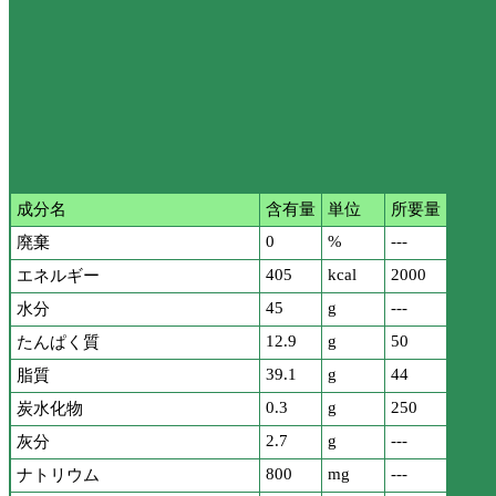
成分名
含有量
単位
所要量
0
%
---
廃棄
405
kcal
2000
エネルギー
45
g
---
水分
12.9
g
50
たんぱく質
39.1
g
44
脂質
0.3
g
250
炭水化物
2.7
g
---
灰分
800
mg
---
ナトリウム