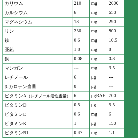
210
mg
2600
カリウム
6
mg
650
カルシウム
18
mg
290
マグネシウム
230
mg
800
リン
0.6
mg
10.5
鉄
1.8
mg
8
亜鉛
0.08
mg
0.8
銅
---
mg
3.5
マンガン
6
μg
---
レチノール
0
μg
---
β-カロテン当量
6
μgRAE
700
ビタミンA
（レチノール活性当量）
0.5
μg
5.5
ビタミンD
0.6
mg
6
ビタミンE
1
μg
150
ビタミンK
0.47
mg
1.1
ビタミンB1