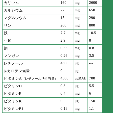
160
mg
2600
カリウム
27
mg
650
カルシウム
15
mg
290
マグネシウム
260
mg
800
リン
7.7
mg
10.5
鉄
2.9
mg
8
亜鉛
0.33
mg
0.8
銅
0.26
mg
3.5
マンガン
4300
μg
---
レチノール
0
μg
---
β-カロテン当量
4300
μgRAE
700
ビタミンA
（レチノール活性当量）
0.3
μg
5.5
ビタミンD
0.4
mg
6
ビタミンE
6
μg
150
ビタミンK
0.18
mg
1.1
ビタミンB1