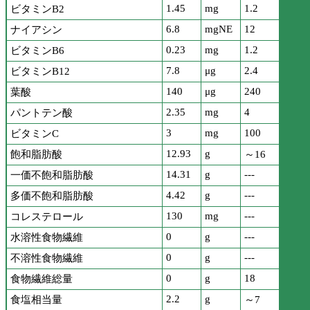
1.45
mg
1.2
ビタミンB2
6.8
mgNE
12
ナイアシン
0.23
mg
1.2
ビタミンB6
7.8
μg
2.4
ビタミンB12
140
μg
240
葉酸
2.35
mg
4
パントテン酸
3
mg
100
ビタミンC
12.93
g
飽和脂肪酸
～16
14.31
g
---
一価不飽和脂肪酸
4.42
g
---
多価不飽和脂肪酸
130
mg
---
コレステロール
0
g
---
水溶性食物繊維
0
g
---
不溶性食物繊維
0
g
18
食物繊維総量
2.2
g
食塩相当量
～7