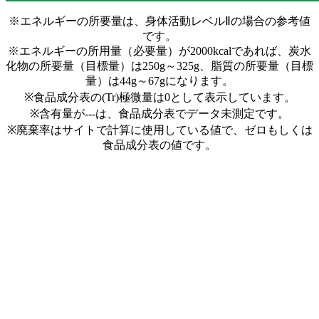
※エネルギーの所要量は、身体活動レベルⅡの場合の参考値
です。
※エネルギーの所用量（必要量）が2000kcalであれば、炭水
化物の所要量（目標量）は250g～325g、脂質の所要量（目標
量）は44g～67gになります。
※食品成分表の(Tr)極微量は0として表示しています。
※含有量が---は、食品成分表でデータ未測定です。
※廃棄率はサイトで計算に使用している値で、ゼロもしくは
食品成分表の値です。