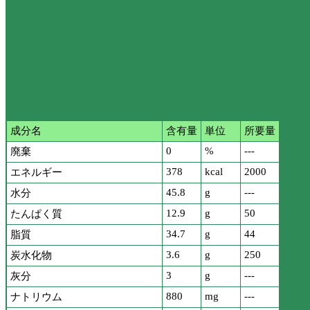
成分名
含有量
単位
所要量
0
%
---
廃棄
378
kcal
2000
エネルギー
45.8
g
---
水分
12.9
g
50
たんぱく質
34.7
g
44
脂質
3.6
g
250
炭水化物
3
g
---
灰分
880
mg
---
ナトリウム