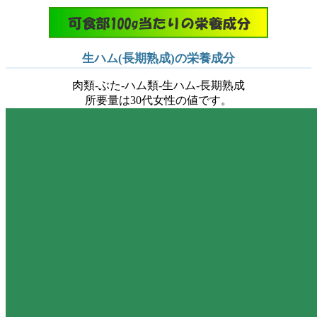
生ハム(長期熟成)の栄養成分
肉類-ぶた-ハム類-生ハム-長期熟成
所要量は30代女性の値です。