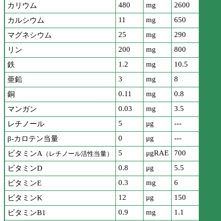
480
mg
2600
カリウム
11
mg
650
カルシウム
25
mg
290
マグネシウム
200
mg
800
リン
1.2
mg
10.5
鉄
3
mg
8
亜鉛
0.11
mg
0.8
銅
0.03
mg
3.5
マンガン
5
μg
---
レチノール
0
μg
---
β-カロテン当量
5
μgRAE
700
ビタミンA
（レチノール活性当量）
0.8
μg
5.5
ビタミンD
0.3
mg
6
ビタミンE
12
μg
150
ビタミンK
0.9
mg
1.1
ビタミンB1