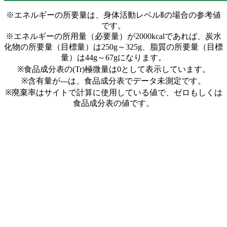
※エネルギーの所要量は、身体活動レベルⅡの場合の参考値
です。
※エネルギーの所用量（必要量）が2000kcalであれば、炭水
化物の所要量（目標量）は250g～325g、脂質の所要量（目標
量）は44g～67gになります。
※食品成分表の(Tr)極微量は0として表示しています。
※含有量が---は、食品成分表でデータ未測定です。
※廃棄率はサイトで計算に使用している値で、ゼロもしくは
食品成分表の値です。