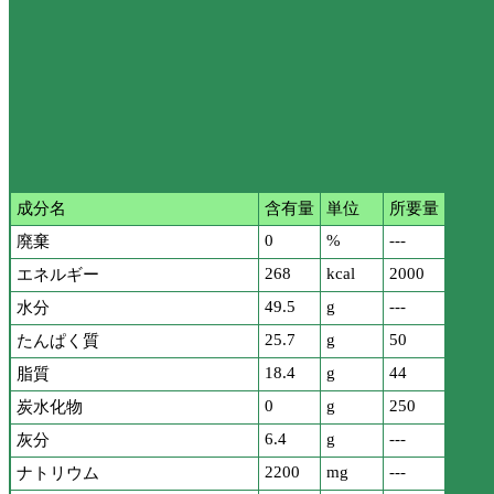
成分名
含有量
単位
所要量
0
%
---
廃棄
268
kcal
2000
エネルギー
49.5
g
---
水分
25.7
g
50
たんぱく質
18.4
g
44
脂質
0
g
250
炭水化物
6.4
g
---
灰分
2200
mg
---
ナトリウム