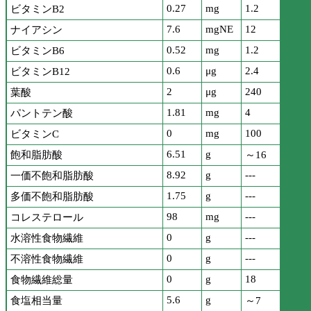
0.27
mg
1.2
ビタミンB2
7.6
mgNE
12
ナイアシン
0.52
mg
1.2
ビタミンB6
0.6
μg
2.4
ビタミンB12
2
μg
240
葉酸
1.81
mg
4
パントテン酸
0
mg
100
ビタミンC
6.51
g
飽和脂肪酸
～16
8.92
g
---
一価不飽和脂肪酸
1.75
g
---
多価不飽和脂肪酸
98
mg
---
コレステロール
0
g
---
水溶性食物繊維
0
g
---
不溶性食物繊維
0
g
18
食物繊維総量
5.6
g
食塩相当量
～7