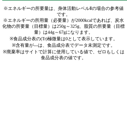
※エネルギーの所要量は、身体活動レベルⅡの場合の参考値
です。
※エネルギーの所用量（必要量）が2000kcalであれば、炭水
化物の所要量（目標量）は250g～325g、脂質の所要量（目標
量）は44g～67gになります。
※食品成分表の(Tr)極微量は0として表示しています。
※含有量が---は、食品成分表でデータ未測定です。
※廃棄率はサイトで計算に使用している値で、ゼロもしくは
食品成分表の値です。