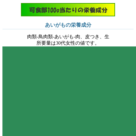
あいがもの栄養成分
肉類-鳥肉類-あいがも-肉、皮つき、生
所要量は30代女性の値です。