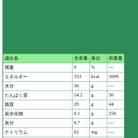
成分名
含有量
単位
所要量
0
%
---
廃棄
333
kcal
2000
エネルギー
56
g
---
水分
14.2
g
50
たんぱく質
29
g
44
脂質
0.1
g
250
炭水化物
0.7
g
---
灰分
62
mg
---
ナトリウム