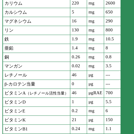
220
mg
2600
カリウム
5
mg
650
カルシウム
16
mg
290
マグネシウム
130
mg
800
リン
1.9
mg
10.5
鉄
1.4
mg
8
亜鉛
0.26
mg
0.8
銅
0.02
mg
3.5
マンガン
46
μg
---
レチノール
0
μg
---
β-カロテン当量
46
μgRAE
700
ビタミンA
（レチノール活性当量）
1
μg
5.5
ビタミンD
0.2
mg
6
ビタミンE
21
μg
150
ビタミンK
0.24
mg
1.1
ビタミンB1