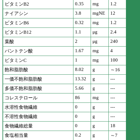
0.35
mg
1.2
ビタミンB2
3.8
mgNE
12
ナイアシン
0.32
mg
1.2
ビタミンB6
1.1
μg
2.4
ビタミンB12
2
μg
240
葉酸
1.67
mg
4
パントテン酸
1
mg
100
ビタミンC
8.02
g
飽和脂肪酸
～16
13.32
g
---
一価不飽和脂肪酸
5.66
g
---
多価不飽和脂肪酸
86
mg
---
コレステロール
0
g
---
水溶性食物繊維
0
g
---
不溶性食物繊維
0
g
18
食物繊維総量
0.2
g
食塩相当量
～7