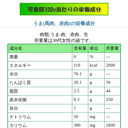
うま(馬肉、赤肉)の栄養成分
肉類-うま-肉、赤肉、生
所要量は30代女性の値です。
成分名
含有量
単位
所要量
0
%
---
廃棄
110
kcal
2000
エネルギー
76.1
g
---
水分
20.1
g
50
たんぱく質
2.5
g
44
脂質
0.3
g
250
炭水化物
1
g
---
灰分
50
mg
---
ナトリウム
300
mg
2600
カリウム