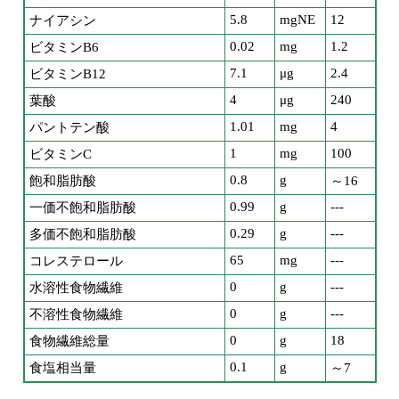
5.8
mgNE
12
ナイアシン
0.02
mg
1.2
ビタミンB6
7.1
μg
2.4
ビタミンB12
4
μg
240
葉酸
1.01
mg
4
パントテン酸
1
mg
100
ビタミンC
0.8
g
飽和脂肪酸
～16
0.99
g
---
一価不飽和脂肪酸
0.29
g
---
多価不飽和脂肪酸
65
mg
---
コレステロール
0
g
---
水溶性食物繊維
0
g
---
不溶性食物繊維
0
g
18
食物繊維総量
0.1
g
食塩相当量
～7