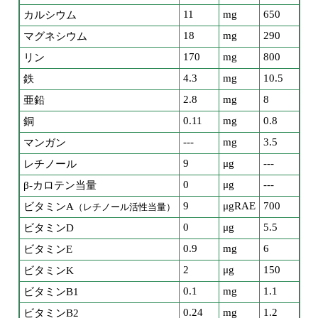
11
mg
650
カルシウム
18
mg
290
マグネシウム
170
mg
800
リン
4.3
mg
10.5
鉄
2.8
mg
8
亜鉛
0.11
mg
0.8
銅
---
mg
3.5
マンガン
9
μg
---
レチノール
0
μg
---
β-カロテン当量
9
μgRAE
700
ビタミンA
（レチノール活性当量）
0
μg
5.5
ビタミンD
0.9
mg
6
ビタミンE
2
μg
150
ビタミンK
0.1
mg
1.1
ビタミンB1
0.24
mg
1.2
ビタミンB2