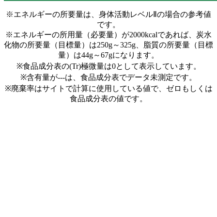
※エネルギーの所要量は、身体活動レベルⅡの場合の参考値
です。
※エネルギーの所用量（必要量）が2000kcalであれば、炭水
化物の所要量（目標量）は250g～325g、脂質の所要量（目標
量）は44g～67gになります。
※食品成分表の(Tr)極微量は0として表示しています。
※含有量が---は、食品成分表でデータ未測定です。
※廃棄率はサイトで計算に使用している値で、ゼロもしくは
食品成分表の値です。