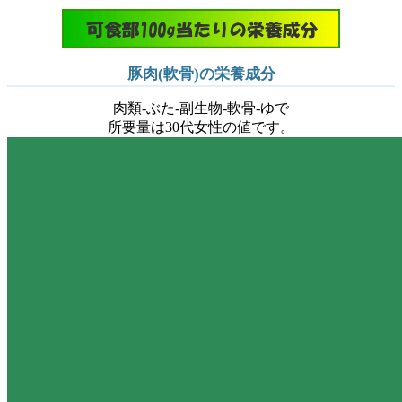
豚肉(軟骨)の栄養成分
肉類-ぶた-副生物-軟骨-ゆで
所要量は30代女性の値です。