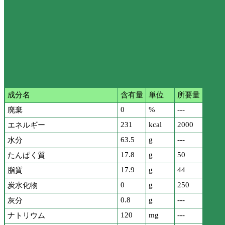
成分名
含有量
単位
所要量
0
%
---
廃棄
231
kcal
2000
エネルギー
63.5
g
---
水分
17.8
g
50
たんぱく質
17.9
g
44
脂質
0
g
250
炭水化物
0.8
g
---
灰分
120
mg
---
ナトリウム