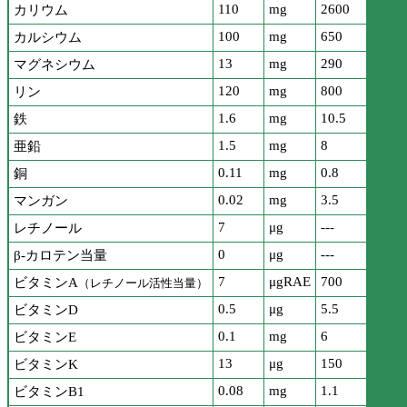
110
mg
2600
カリウム
100
mg
650
カルシウム
13
mg
290
マグネシウム
120
mg
800
リン
1.6
mg
10.5
鉄
1.5
mg
8
亜鉛
0.11
mg
0.8
銅
0.02
mg
3.5
マンガン
7
μg
---
レチノール
0
μg
---
β-カロテン当量
7
μgRAE
700
ビタミンA
（レチノール活性当量）
0.5
μg
5.5
ビタミンD
0.1
mg
6
ビタミンE
13
μg
150
ビタミンK
0.08
mg
1.1
ビタミンB1