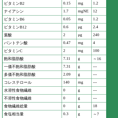
0.15
mg
1.2
ビタミンB2
1.7
mgNE
12
ナイアシン
0.05
mg
1.2
ビタミンB6
0.6
μg
2.4
ビタミンB12
2
μg
240
葉酸
0.47
mg
4
パントテン酸
2
mg
100
ビタミンC
7.11
g
飽和脂肪酸
～16
7.31
g
---
一価不飽和脂肪酸
2.09
g
---
多価不飽和脂肪酸
140
mg
---
コレステロール
0
g
---
水溶性食物繊維
0
g
---
不溶性食物繊維
0
g
18
食物繊維総量
0.3
g
食塩相当量
～7