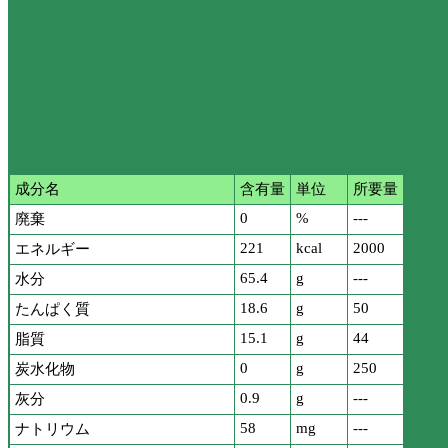
成分名
含有量
単位
所要量
0
%
---
廃棄
221
kcal
2000
エネルギー
65.4
g
---
水分
18.6
g
50
たんぱく質
15.1
g
44
脂質
0
g
250
炭水化物
0.9
g
---
灰分
58
mg
---
ナトリウム