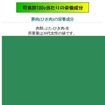
豚肉(ひき肉)の栄養成分
肉類-ぶた-ひき肉-生
所要量は30代女性の値です。