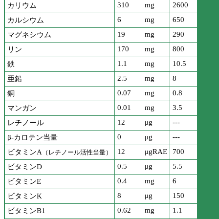
310
mg
2600
カリウム
6
mg
650
カルシウム
19
mg
290
マグネシウム
170
mg
800
リン
1.1
mg
10.5
鉄
2.5
mg
8
亜鉛
0.07
mg
0.8
銅
0.01
mg
3.5
マンガン
12
μg
---
レチノール
0
μg
---
β-カロテン当量
12
μgRAE
700
ビタミンA
（レチノール活性当量）
0.5
μg
5.5
ビタミンD
0.4
mg
6
ビタミンE
8
μg
150
ビタミンK
0.62
mg
1.1
ビタミンB1