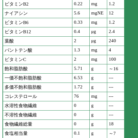
0.22
mg
1.2
ビタミンB2
5.6
mgNE
12
ナイアシン
0.33
mg
1.2
ビタミンB6
0.4
μg
2.4
ビタミンB12
2
μg
240
葉酸
1.3
mg
4
パントテン酸
2
mg
100
ビタミンC
5.71
g
飽和脂肪酸
～16
6.53
g
---
一価不飽和脂肪酸
1.72
g
---
多価不飽和脂肪酸
76
mg
---
コレステロール
0
g
---
水溶性食物繊維
0
g
---
不溶性食物繊維
0
g
18
食物繊維総量
0.1
g
食塩相当量
～7