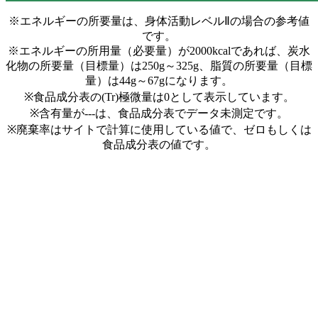
※エネルギーの所要量は、身体活動レベルⅡの場合の参考値
です。
※エネルギーの所用量（必要量）が2000kcalであれば、炭水
化物の所要量（目標量）は250g～325g、脂質の所要量（目標
量）は44g～67gになります。
※食品成分表の(Tr)極微量は0として表示しています。
※含有量が---は、食品成分表でデータ未測定です。
※廃棄率はサイトで計算に使用している値で、ゼロもしくは
食品成分表の値です。