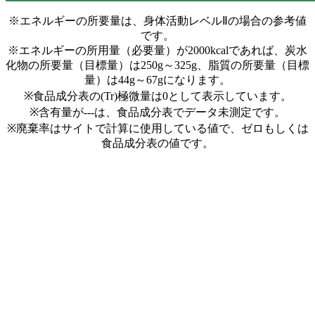
※エネルギーの所要量は、身体活動レベルⅡの場合の参考値
です。
※エネルギーの所用量（必要量）が2000kcalであれば、炭水
化物の所要量（目標量）は250g～325g、脂質の所要量（目標
量）は44g～67gになります。
※食品成分表の(Tr)極微量は0として表示しています。
※含有量が---は、食品成分表でデータ未測定です。
※廃棄率はサイトで計算に使用している値で、ゼロもしくは
食品成分表の値です。