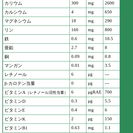
300
mg
2600
カリウム
4
mg
650
カルシウム
18
mg
290
マグネシウム
160
mg
800
リン
0.6
mg
10.5
鉄
2.7
mg
8
亜鉛
0.09
mg
0.8
銅
0.01
mg
3.5
マンガン
6
μg
---
レチノール
0
μg
---
β-カロテン当量
6
μgRAE
700
ビタミンA
（レチノール活性当量）
0.3
μg
5.5
ビタミンD
0.4
mg
6
ビタミンE
2
μg
150
ビタミンK
0.63
mg
1.1
ビタミンB1