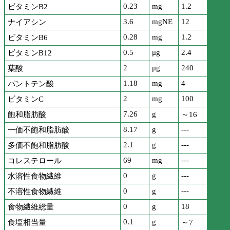
0.23
mg
1.2
ビタミンB2
3.6
mgNE
12
ナイアシン
0.28
mg
1.2
ビタミンB6
0.5
μg
2.4
ビタミンB12
2
μg
240
葉酸
1.18
mg
4
パントテン酸
2
mg
100
ビタミンC
7.26
g
飽和脂肪酸
～16
8.17
g
---
一価不飽和脂肪酸
2.1
g
---
多価不飽和脂肪酸
69
mg
---
コレステロール
0
g
---
水溶性食物繊維
0
g
---
不溶性食物繊維
0
g
18
食物繊維総量
0.1
g
食塩相当量
～7