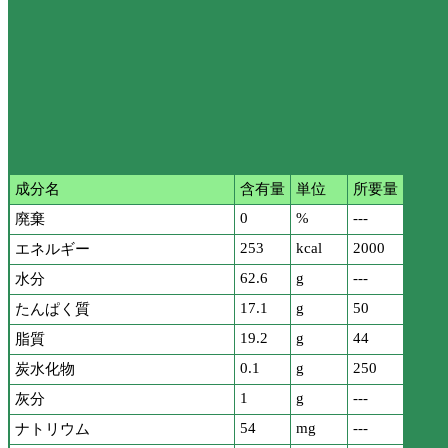
成分名
含有量
単位
所要量
0
%
---
廃棄
253
kcal
2000
エネルギー
62.6
g
---
水分
17.1
g
50
たんぱく質
19.2
g
44
脂質
0.1
g
250
炭水化物
1
g
---
灰分
54
mg
---
ナトリウム