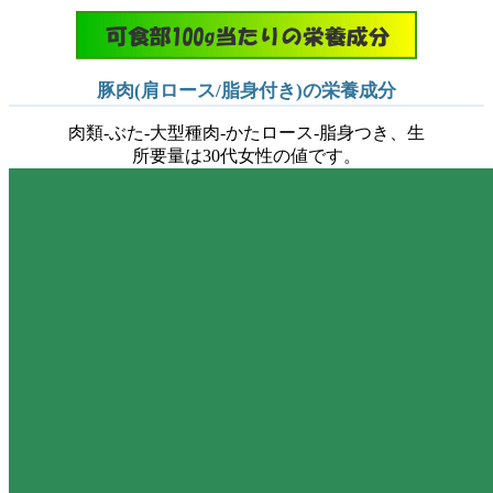
豚肉(肩ロース/脂身付き)の栄養成分
肉類-ぶた-大型種肉-かたロース-脂身つき、生
所要量は30代女性の値です。