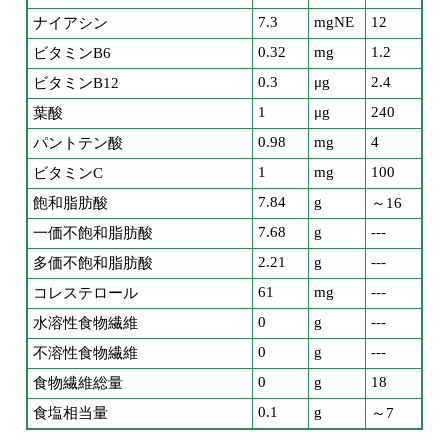
7.3
mgNE
12
ナイアシン
0.32
mg
1.2
ビタミンB6
0.3
μg
2.4
ビタミンB12
1
μg
240
葉酸
0.98
mg
4
パントテン酸
1
mg
100
ビタミンC
7.84
g
飽和脂肪酸
～16
7.68
g
---
一価不飽和脂肪酸
2.21
g
---
多価不飽和脂肪酸
61
mg
---
コレステロール
0
g
---
水溶性食物繊維
0
g
---
不溶性食物繊維
0
g
18
食物繊維総量
0.1
g
食塩相当量
～7