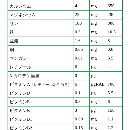
4
mg
650
カルシウム
22
mg
290
マグネシウム
180
mg
800
リン
0.3
mg
10.5
鉄
1.6
mg
8
亜鉛
0.05
mg
0.8
銅
0.01
mg
3.5
マンガン
6
μg
---
レチノール
0
μg
---
β-カロテン当量
6
μgRAE
700
ビタミンA
（レチノール活性当量）
0.1
μg
5.5
ビタミンD
0.3
mg
6
ビタミンE
3
μg
150
ビタミンK
0.69
mg
1.1
ビタミンB1
0.15
mg
1.2
ビタミンB2