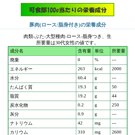
豚肉(ロース/脂身付き)の栄養成分
肉類-ぶた-大型種肉-ロース-脂身つき、生
所要量は30代女性の値です。
成分名
含有量
単位
所要量
0
%
---
廃棄
263
kcal
2000
エネルギー
60.4
g
---
水分
19.3
g
50
たんぱく質
19.2
g
44
脂質
0.2
g
250
炭水化物
0.9
g
---
灰分
42
mg
---
ナトリウム
310
mg
2600
カリウム