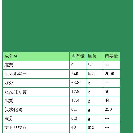
成分名
含有量
単位
所要量
0
%
---
廃棄
240
kcal
2000
エネルギー
63.8
g
---
水分
17.9
g
50
たんぱく質
17.4
g
44
脂質
0.1
g
250
炭水化物
0.8
g
---
灰分
49
mg
---
ナトリウム