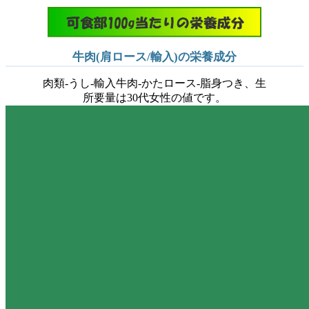
牛肉(肩ロース/輸入)の栄養成分
肉類-うし-輸入牛肉-かたロース-脂身つき、生
所要量は30代女性の値です。