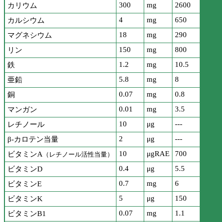
300
mg
2600
カリウム
4
mg
650
カルシウム
18
mg
290
マグネシウム
150
mg
800
リン
1.2
mg
10.5
鉄
5.8
mg
8
亜鉛
0.07
mg
0.8
銅
0.01
mg
3.5
マンガン
10
μg
---
レチノール
2
μg
---
β-カロテン当量
10
μgRAE
700
ビタミンA
（レチノール活性当量）
0.4
μg
5.5
ビタミンD
0.7
mg
6
ビタミンE
5
μg
150
ビタミンK
0.07
mg
1.1
ビタミンB1