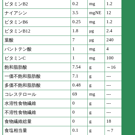
0.2
mg
1.2
ビタミンB2
3.5
mgNE
12
ナイアシン
0.25
mg
1.2
ビタミンB6
1.8
μg
2.4
ビタミンB12
7
μg
240
葉酸
1
mg
4
パントテン酸
1
mg
100
ビタミンC
7.54
g
飽和脂肪酸
～16
7.1
g
---
一価不飽和脂肪酸
0.48
g
---
多価不飽和脂肪酸
69
mg
---
コレステロール
0
g
---
水溶性食物繊維
0
g
---
不溶性食物繊維
0
g
18
食物繊維総量
0.1
g
食塩相当量
～7