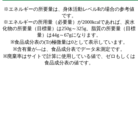
※エネルギーの所要量は、身体活動レベルⅡの場合の参考値
です。
※エネルギーの所用量（必要量）が2000kcalであれば、炭水
化物の所要量（目標量）は250g～325g、脂質の所要量（目標
量）は44g～67gになります。
※食品成分表の(Tr)極微量は0として表示しています。
※含有量が---は、食品成分表でデータ未測定です。
※廃棄率はサイトで計算に使用している値で、ゼロもしくは
食品成分表の値です。