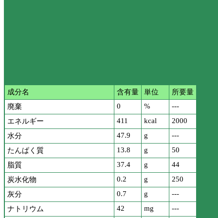
成分名
含有量
単位
所要量
0
%
---
廃棄
411
kcal
2000
エネルギー
47.9
g
---
水分
13.8
g
50
たんぱく質
37.4
g
44
脂質
0.2
g
250
炭水化物
0.7
g
---
灰分
42
mg
---
ナトリウム