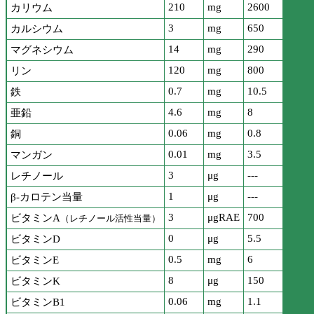
210
mg
2600
カリウム
3
mg
650
カルシウム
14
mg
290
マグネシウム
120
mg
800
リン
0.7
mg
10.5
鉄
4.6
mg
8
亜鉛
0.06
mg
0.8
銅
0.01
mg
3.5
マンガン
3
μg
---
レチノール
1
μg
---
β-カロテン当量
3
μgRAE
700
ビタミンA
（レチノール活性当量）
0
μg
5.5
ビタミンD
0.5
mg
6
ビタミンE
8
μg
150
ビタミンK
0.06
mg
1.1
ビタミンB1