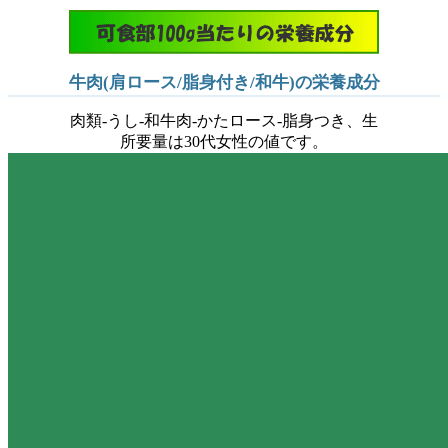
牛肉(肩ロース/脂身付き/和牛)の栄養成分
肉類-うし-和牛肉-かたロース-脂身つき、生
所要量は30代女性の値です。