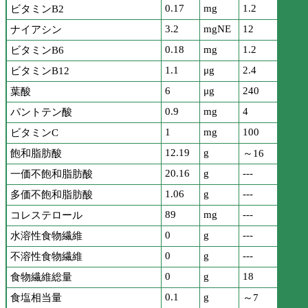
0.17
mg
1.2
ビタミンB2
3.2
mgNE
12
ナイアシン
0.18
mg
1.2
ビタミンB6
1.1
μg
2.4
ビタミンB12
6
μg
240
葉酸
0.9
mg
4
パントテン酸
1
mg
100
ビタミンC
12.19
g
飽和脂肪酸
～16
20.16
g
---
一価不飽和脂肪酸
1.06
g
---
多価不飽和脂肪酸
89
mg
---
コレステロール
0
g
---
水溶性食物繊維
0
g
---
不溶性食物繊維
0
g
18
食物繊維総量
0.1
g
食塩相当量
～7