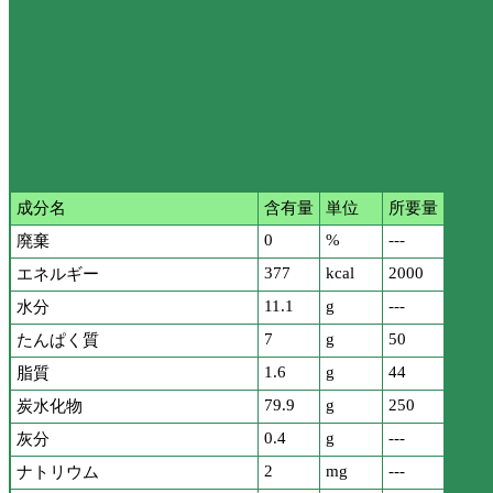
成分名
含有量
単位
所要量
0
%
---
廃棄
377
kcal
2000
エネルギー
11.1
g
---
水分
7
g
50
たんぱく質
1.6
g
44
脂質
79.9
g
250
炭水化物
0.4
g
---
灰分
2
mg
---
ナトリウム