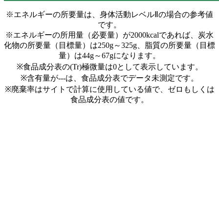
※エネルギーの所要量は、身体活動レベルⅡの場合の参考値
です。
※エネルギーの所用量（必要量）が2000kcalであれば、炭水
化物の所要量（目標量）は250g～325g、脂質の所要量（目標
量）は44g～67gになります。
※食品成分表の(Tr)極微量は0として表示しています。
※含有量が---は、食品成分表でデータ未測定です。
※廃棄率はサイトで計算に使用している値で、ゼロもしくは
食品成分表の値です。