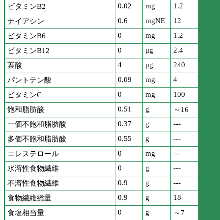
0.02
mg
1.2
ビタミンB2
0.6
mgNE
12
ナイアシン
0
mg
1.2
ビタミンB6
0
μg
2.4
ビタミンB12
4
μg
240
葉酸
0.09
mg
4
パントテン酸
0
mg
100
ビタミンC
0.51
g
飽和脂肪酸
～16
0.37
g
---
一価不飽和脂肪酸
0.55
g
---
多価不飽和脂肪酸
0
mg
---
コレステロール
0
g
---
水溶性食物繊維
0.9
g
---
不溶性食物繊維
0.9
g
18
食物繊維総量
0
g
食塩相当量
～7