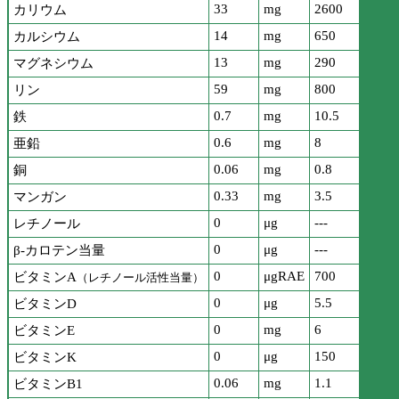
33
mg
2600
カリウム
14
mg
650
カルシウム
13
mg
290
マグネシウム
59
mg
800
リン
0.7
mg
10.5
鉄
0.6
mg
8
亜鉛
0.06
mg
0.8
銅
0.33
mg
3.5
マンガン
0
μg
---
レチノール
0
μg
---
β-カロテン当量
0
μgRAE
700
ビタミンA
（レチノール活性当量）
0
μg
5.5
ビタミンD
0
mg
6
ビタミンE
0
μg
150
ビタミンK
0.06
mg
1.1
ビタミンB1