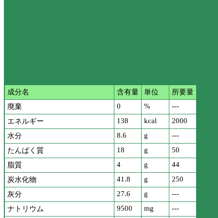
成分名
含有量
単位
所要量
0
%
---
廃棄
138
kcal
2000
エネルギー
8.6
g
---
水分
18
g
50
たんぱく質
4
g
44
脂質
41.8
g
250
炭水化物
27.6
g
---
灰分
9500
mg
---
ナトリウム