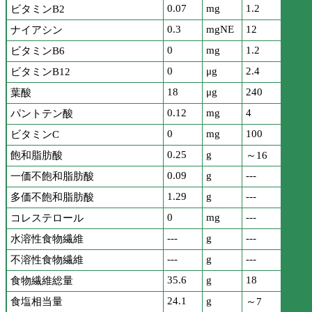
0.07
mg
1.2
ビタミンB2
0.3
mgNE
12
ナイアシン
0
mg
1.2
ビタミンB6
0
μg
2.4
ビタミンB12
18
μg
240
葉酸
0.12
mg
4
パントテン酸
0
mg
100
ビタミンC
0.25
g
飽和脂肪酸
～16
0.09
g
---
一価不飽和脂肪酸
1.29
g
---
多価不飽和脂肪酸
0
mg
---
コレステロール
---
g
---
水溶性食物繊維
---
g
---
不溶性食物繊維
35.6
g
18
食物繊維総量
24.1
g
食塩相当量
～7