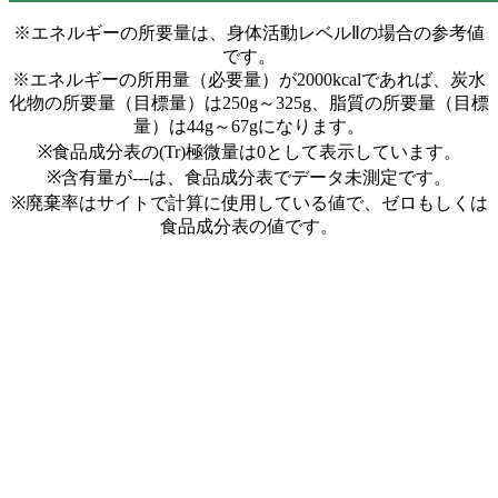
※エネルギーの所要量は、身体活動レベルⅡの場合の参考値
です。
※エネルギーの所用量（必要量）が2000kcalであれば、炭水
化物の所要量（目標量）は250g～325g、脂質の所要量（目標
量）は44g～67gになります。
※食品成分表の(Tr)極微量は0として表示しています。
※含有量が---は、食品成分表でデータ未測定です。
※廃棄率はサイトで計算に使用している値で、ゼロもしくは
食品成分表の値です。