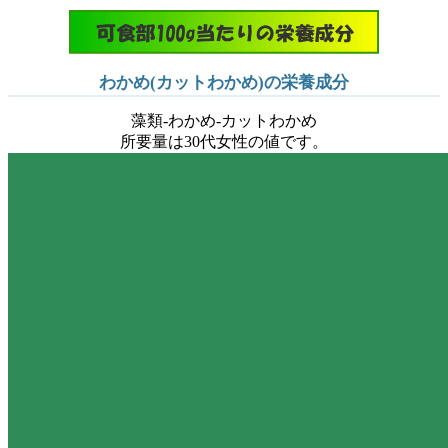
わかめ(カットわかめ)の栄養成分
藻類-わかめ-カットわかめ
所要量は30代女性の値です。