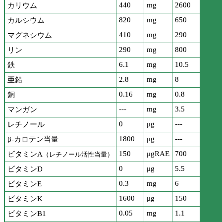
440
mg
2600
カリウム
820
mg
650
カルシウム
410
mg
290
マグネシウム
290
mg
800
リン
6.1
mg
10.5
鉄
2.8
mg
8
亜鉛
0.16
mg
0.8
銅
---
mg
3.5
マンガン
0
μg
---
レチノール
1800
μg
---
β-カロテン当量
150
μgRAE
700
ビタミンA
（レチノール活性当量）
0
μg
5.5
ビタミンD
0.3
mg
6
ビタミンE
1600
μg
150
ビタミンK
0.05
mg
1.1
ビタミンB1