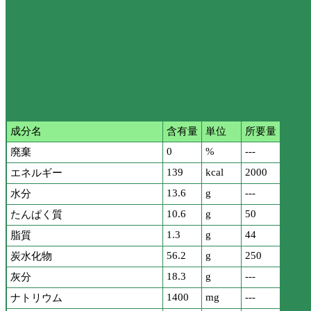
成分名
含有量
単位
所要量
0
%
---
廃棄
139
kcal
2000
エネルギー
13.6
g
---
水分
10.6
g
50
たんぱく質
1.3
g
44
脂質
56.2
g
250
炭水化物
18.3
g
---
灰分
1400
mg
---
ナトリウム