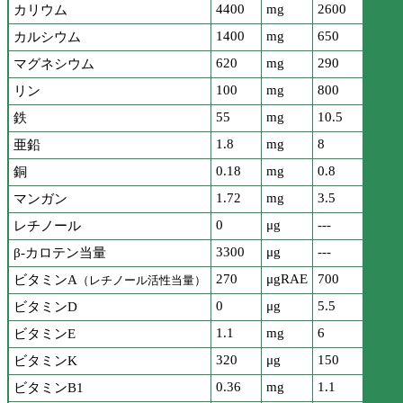
4400
mg
2600
カリウム
1400
mg
650
カルシウム
620
mg
290
マグネシウム
100
mg
800
リン
55
mg
10.5
鉄
1.8
mg
8
亜鉛
0.18
mg
0.8
銅
1.72
mg
3.5
マンガン
0
μg
---
レチノール
3300
μg
---
β-カロテン当量
270
μgRAE
700
ビタミンA
（レチノール活性当量）
0
μg
5.5
ビタミンD
1.1
mg
6
ビタミンE
320
μg
150
ビタミンK
0.36
mg
1.1
ビタミンB1