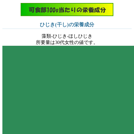
ひじき(干し)の栄養成分
藻類-ひじき-ほしひじき
所要量は30代女性の値です。