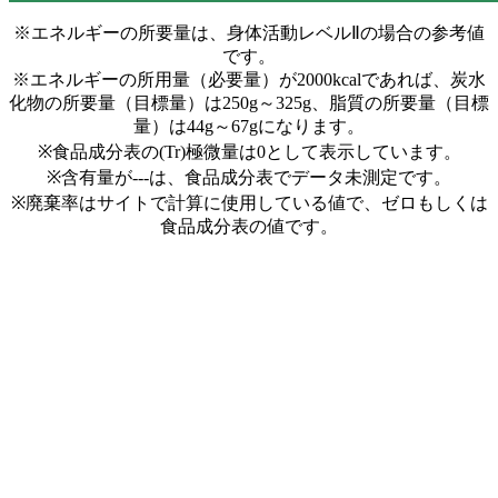
※エネルギーの所要量は、身体活動レベルⅡの場合の参考値
です。
※エネルギーの所用量（必要量）が2000kcalであれば、炭水
化物の所要量（目標量）は250g～325g、脂質の所要量（目標
量）は44g～67gになります。
※食品成分表の(Tr)極微量は0として表示しています。
※含有量が---は、食品成分表でデータ未測定です。
※廃棄率はサイトで計算に使用している値で、ゼロもしくは
食品成分表の値です。