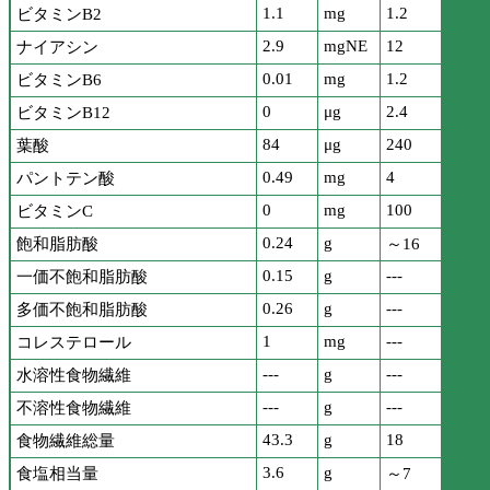
1.1
mg
1.2
ビタミンB2
2.9
mgNE
12
ナイアシン
0.01
mg
1.2
ビタミンB6
0
μg
2.4
ビタミンB12
84
μg
240
葉酸
0.49
mg
4
パントテン酸
0
mg
100
ビタミンC
0.24
g
飽和脂肪酸
～16
0.15
g
---
一価不飽和脂肪酸
0.26
g
---
多価不飽和脂肪酸
1
mg
---
コレステロール
---
g
---
水溶性食物繊維
---
g
---
不溶性食物繊維
43.3
g
18
食物繊維総量
3.6
g
食塩相当量
～7