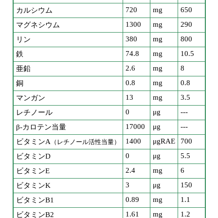
720
mg
650
カルシウム
1300
mg
290
マグネシウム
380
mg
800
リン
74.8
mg
10.5
鉄
2.6
mg
8
亜鉛
0.8
mg
0.8
銅
13
mg
3.5
マンガン
0
μg
---
レチノール
17000
μg
---
β-カロテン当量
1400
μgRAE
700
ビタミンA
（レチノール活性当量）
0
μg
5.5
ビタミンD
2.4
mg
6
ビタミンE
3
μg
150
ビタミンK
0.89
mg
1.1
ビタミンB1
1.61
mg
1.2
ビタミンB2