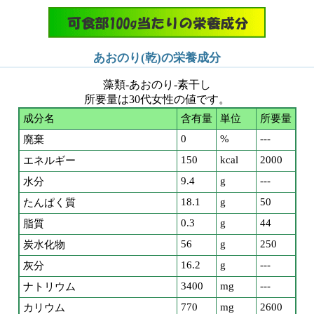
あおのり(乾)の栄養成分
藻類-あおのり-素干し
所要量は30代女性の値です。
成分名
含有量
単位
所要量
0
%
---
廃棄
150
kcal
2000
エネルギー
9.4
g
---
水分
18.1
g
50
たんぱく質
0.3
g
44
脂質
56
g
250
炭水化物
16.2
g
---
灰分
3400
mg
---
ナトリウム
770
mg
2600
カリウム