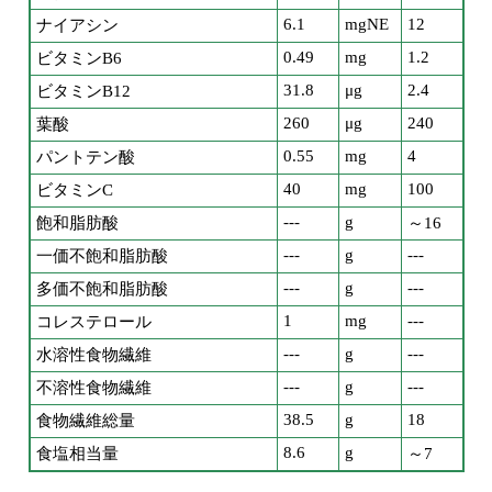
6.1
mgNE
12
ナイアシン
0.49
mg
1.2
ビタミンB6
31.8
μg
2.4
ビタミンB12
260
μg
240
葉酸
0.55
mg
4
パントテン酸
40
mg
100
ビタミンC
---
g
飽和脂肪酸
～16
---
g
---
一価不飽和脂肪酸
---
g
---
多価不飽和脂肪酸
1
mg
---
コレステロール
---
g
---
水溶性食物繊維
---
g
---
不溶性食物繊維
38.5
g
18
食物繊維総量
8.6
g
食塩相当量
～7