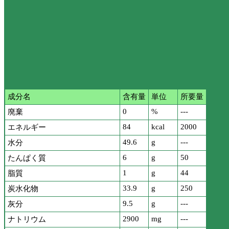
成分名
含有量
単位
所要量
0
%
---
廃棄
84
kcal
2000
エネルギー
49.6
g
---
水分
6
g
50
たんぱく質
1
g
44
脂質
33.9
g
250
炭水化物
9.5
g
---
灰分
2900
mg
---
ナトリウム