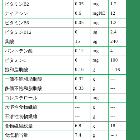
0.05
mg
1.2
ビタミンB2
0.6
mgNE
12
ナイアシン
0.05
mg
1.2
ビタミンB6
0
μg
2.4
ビタミンB12
15
μg
240
葉酸
0.12
mg
4
パントテン酸
0
mg
100
ビタミンC
0.16
g
飽和脂肪酸
～16
0.32
g
---
一価不飽和脂肪酸
0.33
g
---
多価不飽和脂肪酸
0
mg
---
コレステロール
---
g
---
水溶性食物繊維
---
g
---
不溶性食物繊維
6.8
g
18
食物繊維総量
7.4
g
食塩相当量
～7