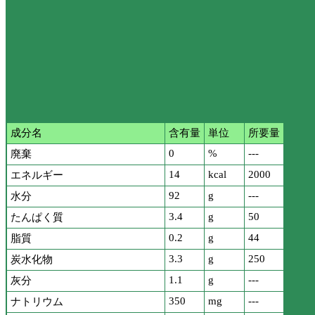
成分名
含有量
単位
所要量
0
%
---
廃棄
14
kcal
2000
エネルギー
92
g
---
水分
3.4
g
50
たんぱく質
0.2
g
44
脂質
3.3
g
250
炭水化物
1.1
g
---
灰分
350
mg
---
ナトリウム