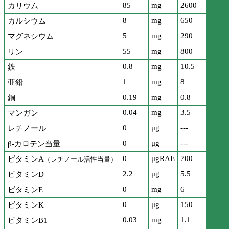
85
mg
2600
カリウム
8
mg
650
カルシウム
5
mg
290
マグネシウム
55
mg
800
リン
0.8
mg
10.5
鉄
1
mg
8
亜鉛
0.19
mg
0.8
銅
0.04
mg
3.5
マンガン
0
μg
---
レチノール
0
μg
---
β-カロテン当量
0
μgRAE
700
ビタミンA
（レチノール活性当量）
2.2
μg
5.5
ビタミンD
0
mg
6
ビタミンE
0
μg
150
ビタミンK
0.03
mg
1.1
ビタミンB1