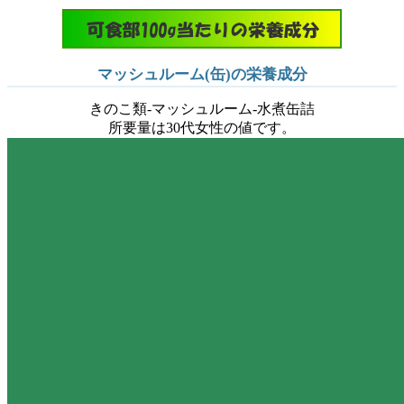
マッシュルーム(缶)の栄養成分
きのこ類-マッシュルーム-水煮缶詰
所要量は30代女性の値です。