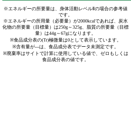
※エネルギーの所要量は、身体活動レベルⅡの場合の参考値
です。
※エネルギーの所用量（必要量）が2000kcalであれば、炭水
化物の所要量（目標量）は250g～325g、脂質の所要量（目標
量）は44g～67gになります。
※食品成分表の(Tr)極微量は0として表示しています。
※含有量が---は、食品成分表でデータ未測定です。
※廃棄率はサイトで計算に使用している値で、ゼロもしくは
食品成分表の値です。