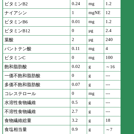
0.24
mg
1.2
ビタミンB2
1
mgNE
12
ナイアシン
0.01
mg
1.2
ビタミンB6
0
μg
2.4
ビタミンB12
2
μg
240
葉酸
0.11
mg
4
パントテン酸
0
mg
100
ビタミンC
0.02
g
飽和脂肪酸
～16
0
g
---
一価不飽和脂肪酸
0.07
g
---
多価不飽和脂肪酸
0
mg
---
コレステロール
0.5
g
---
水溶性食物繊維
2.7
g
---
不溶性食物繊維
3.2
g
18
食物繊維総量
0.9
g
食塩相当量
～7