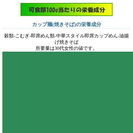
カップ麺(焼きそば)の栄養成分
穀類-こむぎ-即席めん類-中華スタイル即席カップめん-油揚
げ焼きそば
所要量は30代女性の値です。