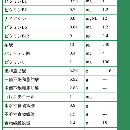
0.56
mg
1.1
ビタミンB1
0.72
mg
1.2
ビタミンB2
0.8
mgNE
12
ナイアシン
0.04
mg
1.2
ビタミンB6
0
μg
2.4
ビタミンB12
13
μg
240
葉酸
0.4
mg
4
パントテン酸
1
mg
100
ビタミンC
5.36
g
飽和脂肪酸
～16
6.92
g
---
一価不飽和脂肪酸
2.86
g
---
多価不飽和脂肪酸
1
mg
---
コレステロール
0.9
g
---
水溶性食物繊維
1.5
g
---
不溶性食物繊維
2.4
g
18
食物繊維総量