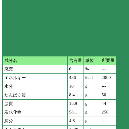
成分名
含有量
単位
所要量
0
%
---
廃棄
436
kcal
2000
エネルギー
10
g
---
水分
8.4
g
50
たんぱく質
18.9
g
44
脂質
58.1
g
250
炭水化物
4.6
g
---
灰分