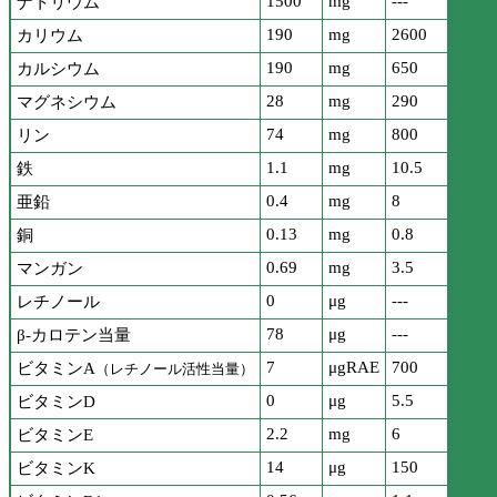
1500
mg
---
ナトリウム
190
mg
2600
カリウム
190
mg
650
カルシウム
28
mg
290
マグネシウム
74
mg
800
リン
1.1
mg
10.5
鉄
0.4
mg
8
亜鉛
0.13
mg
0.8
銅
0.69
mg
3.5
マンガン
0
μg
---
レチノール
78
μg
---
β-カロテン当量
7
μgRAE
700
ビタミンA
（レチノール活性当量）
0
μg
5.5
ビタミンD
2.2
mg
6
ビタミンE
14
μg
150
ビタミンK