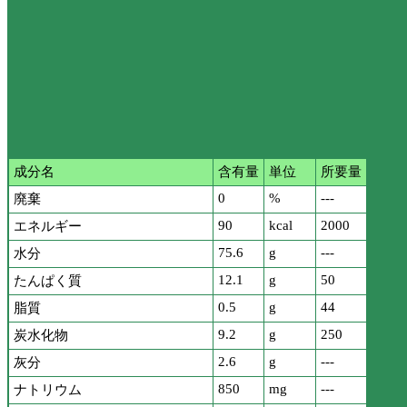
成分名
含有量
単位
所要量
0
%
---
廃棄
90
kcal
2000
エネルギー
75.6
g
---
水分
12.1
g
50
たんぱく質
0.5
g
44
脂質
9.2
g
250
炭水化物
2.6
g
---
灰分
850
mg
---
ナトリウム