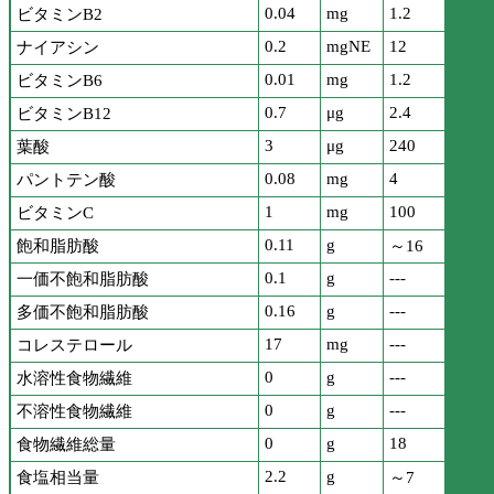
0.04
mg
1.2
ビタミンB2
0.2
mgNE
12
ナイアシン
0.01
mg
1.2
ビタミンB6
0.7
μg
2.4
ビタミンB12
3
μg
240
葉酸
0.08
mg
4
パントテン酸
1
mg
100
ビタミンC
0.11
g
飽和脂肪酸
～16
0.1
g
---
一価不飽和脂肪酸
0.16
g
---
多価不飽和脂肪酸
17
mg
---
コレステロール
0
g
---
水溶性食物繊維
0
g
---
不溶性食物繊維
0
g
18
食物繊維総量
2.2
g
食塩相当量
～7