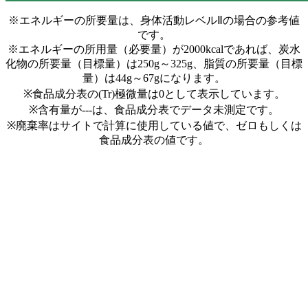
※エネルギーの所要量は、身体活動レベルⅡの場合の参考値
です。
※エネルギーの所用量（必要量）が2000kcalであれば、炭水
化物の所要量（目標量）は250g～325g、脂質の所要量（目標
量）は44g～67gになります。
※食品成分表の(Tr)極微量は0として表示しています。
※含有量が---は、食品成分表でデータ未測定です。
※廃棄率はサイトで計算に使用している値で、ゼロもしくは
食品成分表の値です。