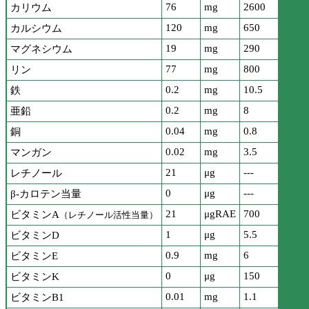
76
mg
2600
カリウム
120
mg
650
カルシウム
19
mg
290
マグネシウム
77
mg
800
リン
0.2
mg
10.5
鉄
0.2
mg
8
亜鉛
0.04
mg
0.8
銅
0.02
mg
3.5
マンガン
21
μg
---
レチノール
0
μg
---
β-カロテン当量
21
μgRAE
700
ビタミンA
（レチノール活性当量）
1
μg
5.5
ビタミンD
0.9
mg
6
ビタミンE
0
μg
150
ビタミンK
0.01
mg
1.1
ビタミンB1