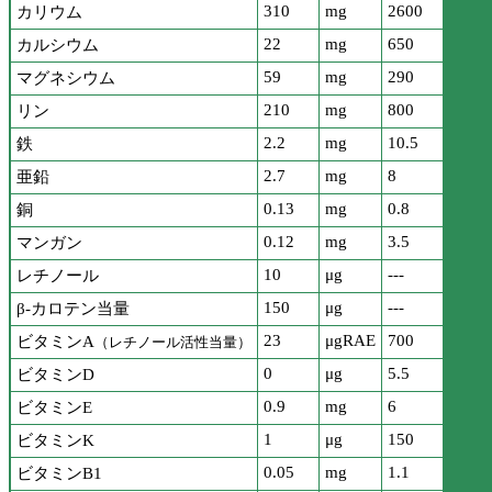
310
mg
2600
カリウム
22
mg
650
カルシウム
59
mg
290
マグネシウム
210
mg
800
リン
2.2
mg
10.5
鉄
2.7
mg
8
亜鉛
0.13
mg
0.8
銅
0.12
mg
3.5
マンガン
10
μg
---
レチノール
150
μg
---
β-カロテン当量
23
μgRAE
700
ビタミンA
（レチノール活性当量）
0
μg
5.5
ビタミンD
0.9
mg
6
ビタミンE
1
μg
150
ビタミンK
0.05
mg
1.1
ビタミンB1