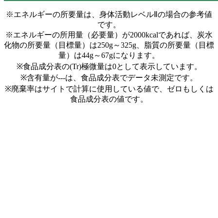
※エネルギーの所要量は、身体活動レベルⅡの場合の参考値
です。
※エネルギーの所用量（必要量）が2000kcalであれば、炭水
化物の所要量（目標量）は250g～325g、脂質の所要量（目標
量）は44g～67gになります。
※食品成分表の(Tr)極微量は0として表示しています。
※含有量が---は、食品成分表でデータ未測定です。
※廃棄率はサイトで計算に使用している値で、ゼロもしくは
食品成分表の値です。