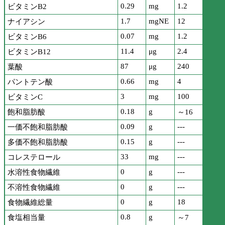
0.29
mg
1.2
ビタミンB2
1.7
mgNE
12
ナイアシン
0.07
mg
1.2
ビタミンB6
11.4
μg
2.4
ビタミンB12
87
μg
240
葉酸
0.66
mg
4
パントテン酸
3
mg
100
ビタミンC
0.18
g
飽和脂肪酸
～16
0.09
g
---
一価不飽和脂肪酸
0.15
g
---
多価不飽和脂肪酸
33
mg
---
コレステロール
0
g
---
水溶性食物繊維
0
g
---
不溶性食物繊維
0
g
18
食物繊維総量
0.8
g
食塩相当量
～7