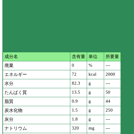
成分名
含有量
単位
所要量
0
%
---
廃棄
72
kcal
2000
エネルギー
82.3
g
---
水分
13.5
g
50
たんぱく質
0.9
g
44
脂質
1.5
g
250
炭水化物
1.8
g
---
灰分
320
mg
---
ナトリウム