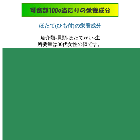
ほたて(ひも付)の栄養成分
魚介類-貝類-ほたてがい-生
所要量は30代女性の値です。