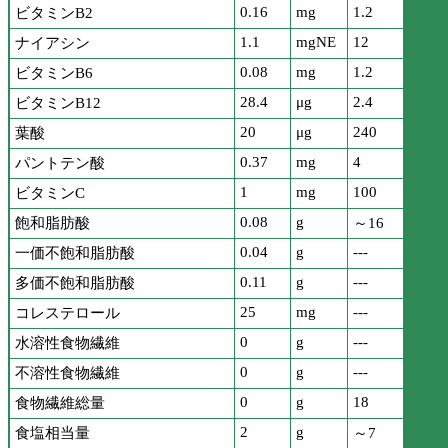
0.16
mg
1.2
ビタミンB2
1.1
mgNE
12
ナイアシン
0.08
mg
1.2
ビタミンB6
28.4
μg
2.4
ビタミンB12
20
μg
240
葉酸
0.37
mg
4
パントテン酸
1
mg
100
ビタミンC
0.08
g
飽和脂肪酸
～16
0.04
g
---
一価不飽和脂肪酸
0.11
g
---
多価不飽和脂肪酸
25
mg
---
コレステロール
0
g
---
水溶性食物繊維
0
g
---
不溶性食物繊維
0
g
18
食物繊維総量
2
g
食塩相当量
～7