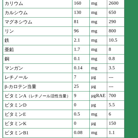
160
mg
2600
カリウム
130
mg
650
カルシウム
81
mg
290
マグネシウム
96
mg
800
リン
2.1
mg
10.5
鉄
1.7
mg
8
亜鉛
0.1
mg
0.8
銅
0.14
mg
3.5
マンガン
7
μg
---
レチノール
25
μg
---
β-カロテン当量
9
μgRAE
700
ビタミンA
（レチノール活性当量）
0
μg
5.5
ビタミンD
0.5
mg
6
ビタミンE
0
μg
150
ビタミンK
0.08
mg
1.1
ビタミンB1