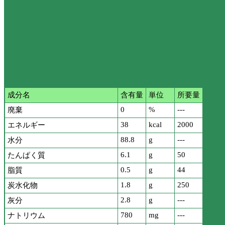
成分名
含有量
単位
所要量
0
%
---
廃棄
38
kcal
2000
エネルギー
88.8
g
---
水分
6.1
g
50
たんぱく質
0.5
g
44
脂質
1.8
g
250
炭水化物
2.8
g
---
灰分
780
mg
---
ナトリウム