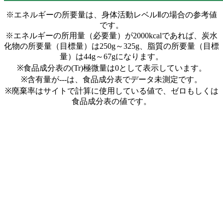
※エネルギーの所要量は、身体活動レベルⅡの場合の参考値
です。
※エネルギーの所用量（必要量）が2000kcalであれば、炭水
化物の所要量（目標量）は250g～325g、脂質の所要量（目標
量）は44g～67gになります。
※食品成分表の(Tr)極微量は0として表示しています。
※含有量が---は、食品成分表でデータ未測定です。
※廃棄率はサイトで計算に使用している値で、ゼロもしくは
食品成分表の値です。