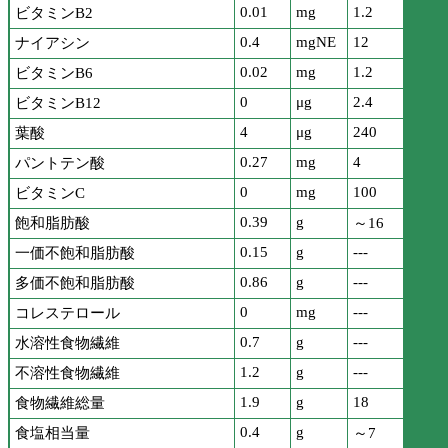
0.01
mg
1.2
ビタミンB2
0.4
mgNE
12
ナイアシン
0.02
mg
1.2
ビタミンB6
0
μg
2.4
ビタミンB12
4
μg
240
葉酸
0.27
mg
4
パントテン酸
0
mg
100
ビタミンC
0.39
g
飽和脂肪酸
～16
0.15
g
---
一価不飽和脂肪酸
0.86
g
---
多価不飽和脂肪酸
0
mg
---
コレステロール
0.7
g
---
水溶性食物繊維
1.2
g
---
不溶性食物繊維
1.9
g
18
食物繊維総量
0.4
g
食塩相当量
～7