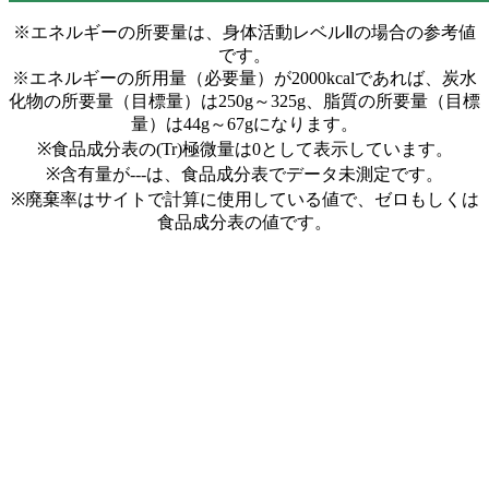
※エネルギーの所要量は、身体活動レベルⅡの場合の参考値
です。
※エネルギーの所用量（必要量）が2000kcalであれば、炭水
化物の所要量（目標量）は250g～325g、脂質の所要量（目標
量）は44g～67gになります。
※食品成分表の(Tr)極微量は0として表示しています。
※含有量が---は、食品成分表でデータ未測定です。
※廃棄率はサイトで計算に使用している値で、ゼロもしくは
食品成分表の値です。