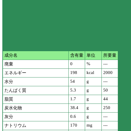
成分名
含有量
単位
所要量
0
%
---
廃棄
198
kcal
2000
エネルギー
54
g
---
水分
5.3
g
50
たんぱく質
1.7
g
44
脂質
38.4
g
250
炭水化物
0.6
g
---
灰分
170
mg
---
ナトリウム