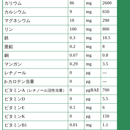
86
mg
2600
カリウム
9
mg
650
カルシウム
10
mg
290
マグネシウム
100
mg
800
リン
0.3
mg
10.5
鉄
0.2
mg
8
亜鉛
0.07
mg
0.8
銅
0.29
mg
3.5
マンガン
0
μg
---
レチノール
0
μg
---
β-カロテン当量
0
μgRAE
700
ビタミンA
（レチノール活性当量）
0
μg
5.5
ビタミンD
0.1
mg
6
ビタミンE
0
μg
150
ビタミンK
0.01
mg
1.1
ビタミンB1