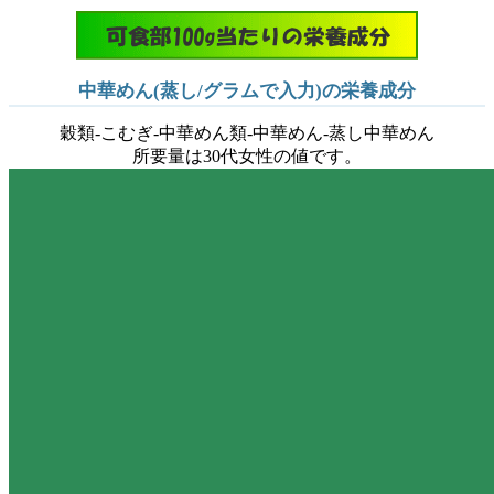
中華めん(蒸し/グラムで入力)の栄養成分
穀類-こむぎ-中華めん類-中華めん-蒸し中華めん
所要量は30代女性の値です。