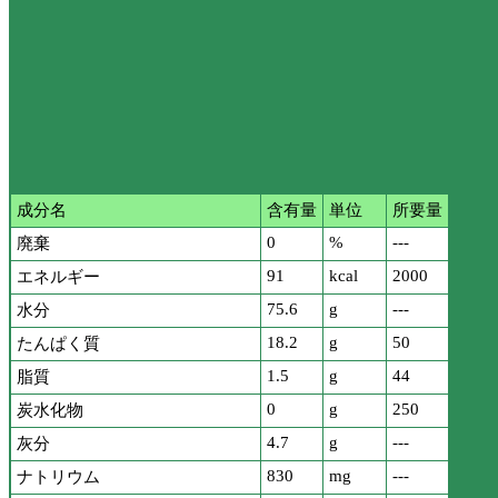
成分名
含有量
単位
所要量
0
%
---
廃棄
91
kcal
2000
エネルギー
75.6
g
---
水分
18.2
g
50
たんぱく質
1.5
g
44
脂質
0
g
250
炭水化物
4.7
g
---
灰分
830
mg
---
ナトリウム