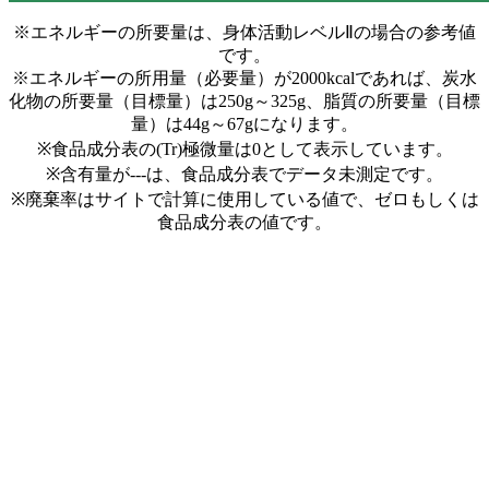
※エネルギーの所要量は、身体活動レベルⅡの場合の参考値
です。
※エネルギーの所用量（必要量）が2000kcalであれば、炭水
化物の所要量（目標量）は250g～325g、脂質の所要量（目標
量）は44g～67gになります。
※食品成分表の(Tr)極微量は0として表示しています。
※含有量が---は、食品成分表でデータ未測定です。
※廃棄率はサイトで計算に使用している値で、ゼロもしくは
食品成分表の値です。