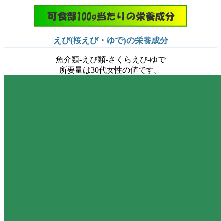
えび(桜えび・ゆで)の栄養成分
魚介類-えび類-さくらえび-ゆで
所要量は30代女性の値です。