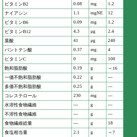
0.08
mg
1.2
ビタミンB2
1.1
mgNE
12
ナイアシン
0.09
mg
1.2
ビタミンB6
4.3
μg
2.4
ビタミンB12
41
μg
240
葉酸
0.37
mg
4
パントテン酸
0
mg
100
ビタミンC
0.19
g
飽和脂肪酸
～16
0.22
g
---
一価不飽和脂肪酸
0.25
g
---
多価不飽和脂肪酸
230
mg
---
コレステロール
---
g
---
水溶性食物繊維
---
g
---
不溶性食物繊維
---
g
18
食物繊維総量
2.1
g
食塩相当量
～7