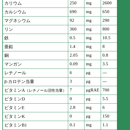
250
mg
2600
カリウム
690
mg
650
カルシウム
92
mg
290
マグネシウム
360
mg
800
リン
0.5
mg
10.5
鉄
1.4
mg
8
亜鉛
2.05
mg
0.8
銅
0.09
mg
3.5
マンガン
6
μg
---
レチノール
3
μg
---
β-カロテン当量
7
μgRAE
700
ビタミンA
（レチノール活性当量）
0
μg
5.5
ビタミンD
2.8
mg
6
ビタミンE
0
μg
150
ビタミンK
0.1
mg
1.1
ビタミンB1