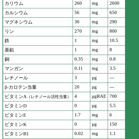
260
mg
2600
カリウム
56
mg
650
カルシウム
30
mg
290
マグネシウム
270
mg
800
リン
1
mg
10.5
鉄
1
mg
8
亜鉛
0.35
mg
0.8
銅
0.11
mg
3.5
マンガン
3
μg
---
レチノール
20
μg
---
β-カロテン当量
4
μgRAE
700
ビタミンA
（レチノール活性当量）
0
μg
5.5
ビタミンD
1.7
mg
6
ビタミンE
0
μg
150
ビタミンK
0.02
mg
1.1
ビタミンB1