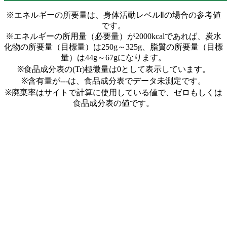
※エネルギーの所要量は、身体活動レベルⅡの場合の参考値
です。
※エネルギーの所用量（必要量）が2000kcalであれば、炭水
化物の所要量（目標量）は250g～325g、脂質の所要量（目標
量）は44g～67gになります。
※食品成分表の(Tr)極微量は0として表示しています。
※含有量が---は、食品成分表でデータ未測定です。
※廃棄率はサイトで計算に使用している値で、ゼロもしくは
食品成分表の値です。