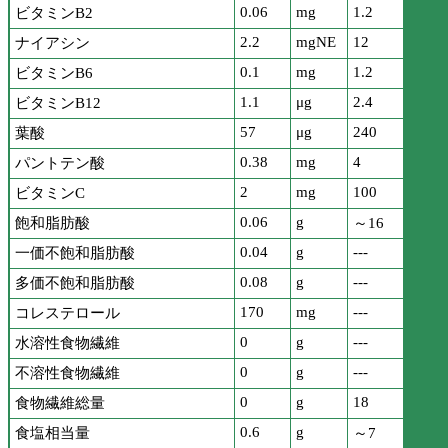
0.06
mg
1.2
ビタミンB2
2.2
mgNE
12
ナイアシン
0.1
mg
1.2
ビタミンB6
1.1
μg
2.4
ビタミンB12
57
μg
240
葉酸
0.38
mg
4
パントテン酸
2
mg
100
ビタミンC
0.06
g
飽和脂肪酸
～16
0.04
g
---
一価不飽和脂肪酸
0.08
g
---
多価不飽和脂肪酸
170
mg
---
コレステロール
0
g
---
水溶性食物繊維
0
g
---
不溶性食物繊維
0
g
18
食物繊維総量
0.6
g
食塩相当量
～7