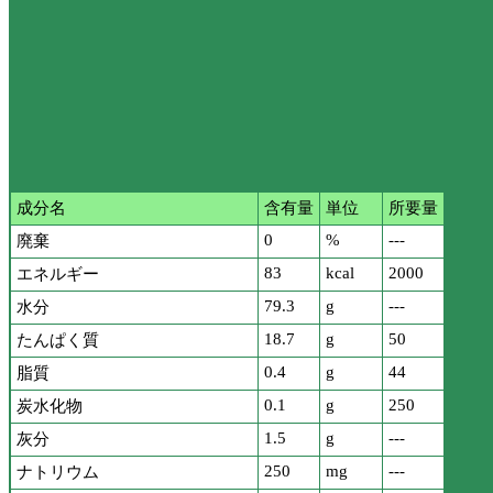
成分名
含有量
単位
所要量
0
%
---
廃棄
83
kcal
2000
エネルギー
79.3
g
---
水分
18.7
g
50
たんぱく質
0.4
g
44
脂質
0.1
g
250
炭水化物
1.5
g
---
灰分
250
mg
---
ナトリウム