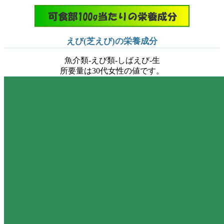
えび(芝えび)の栄養成分
魚介類-えび類-しばえび-生
所要量は30代女性の値です。