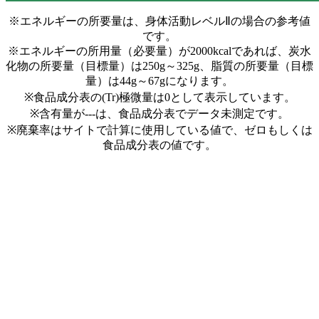
※エネルギーの所要量は、身体活動レベルⅡの場合の参考値
です。
※エネルギーの所用量（必要量）が2000kcalであれば、炭水
化物の所要量（目標量）は250g～325g、脂質の所要量（目標
量）は44g～67gになります。
※食品成分表の(Tr)極微量は0として表示しています。
※含有量が---は、食品成分表でデータ未測定です。
※廃棄率はサイトで計算に使用している値で、ゼロもしくは
食品成分表の値です。