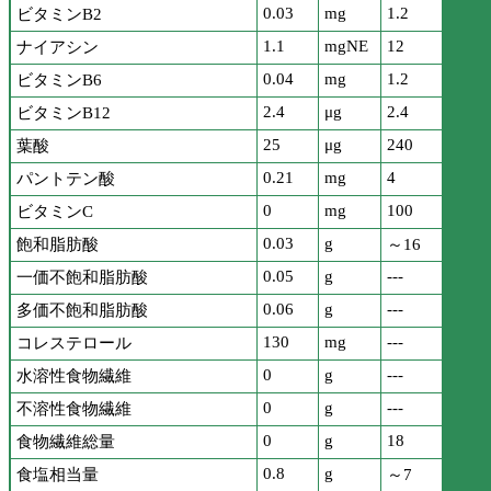
0.03
mg
1.2
ビタミンB2
1.1
mgNE
12
ナイアシン
0.04
mg
1.2
ビタミンB6
2.4
μg
2.4
ビタミンB12
25
μg
240
葉酸
0.21
mg
4
パントテン酸
0
mg
100
ビタミンC
0.03
g
飽和脂肪酸
～16
0.05
g
---
一価不飽和脂肪酸
0.06
g
---
多価不飽和脂肪酸
130
mg
---
コレステロール
0
g
---
水溶性食物繊維
0
g
---
不溶性食物繊維
0
g
18
食物繊維総量
0.8
g
食塩相当量
～7