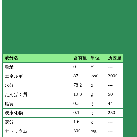
成分名
含有量
単位
所要量
0
%
---
廃棄
87
kcal
2000
エネルギー
78.2
g
---
水分
19.8
g
50
たんぱく質
0.3
g
44
脂質
0.1
g
250
炭水化物
1.6
g
---
灰分
300
mg
---
ナトリウム