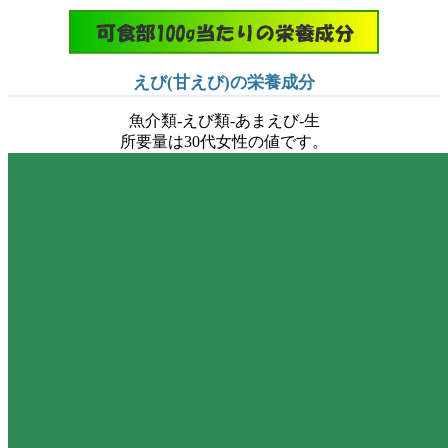
えび(甘えび)の栄養成分
魚介類-えび類-あまえび-生
所要量は30代女性の値です。