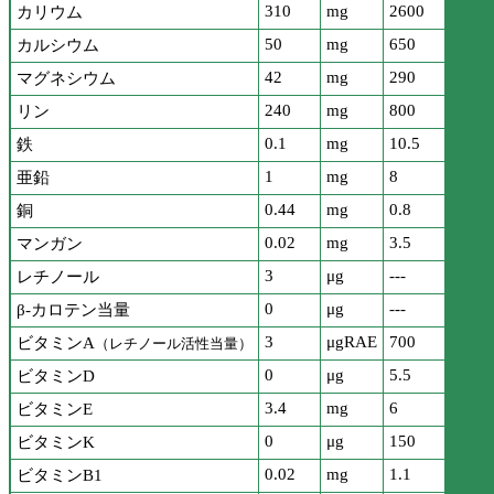
310
mg
2600
カリウム
50
mg
650
カルシウム
42
mg
290
マグネシウム
240
mg
800
リン
0.1
mg
10.5
鉄
1
mg
8
亜鉛
0.44
mg
0.8
銅
0.02
mg
3.5
マンガン
3
μg
---
レチノール
0
μg
---
β-カロテン当量
3
μgRAE
700
ビタミンA
（レチノール活性当量）
0
μg
5.5
ビタミンD
3.4
mg
6
ビタミンE
0
μg
150
ビタミンK
0.02
mg
1.1
ビタミンB1