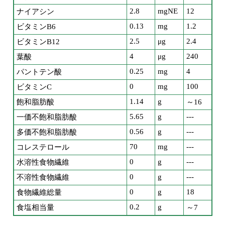
2.8
mgNE
12
ナイアシン
0.13
mg
1.2
ビタミンB6
2.5
μg
2.4
ビタミンB12
4
μg
240
葉酸
0.25
mg
4
パントテン酸
0
mg
100
ビタミンC
1.14
g
飽和脂肪酸
～16
5.65
g
---
一価不飽和脂肪酸
0.56
g
---
多価不飽和脂肪酸
70
mg
---
コレステロール
0
g
---
水溶性食物繊維
0
g
---
不溶性食物繊維
0
g
18
食物繊維総量
0.2
g
食塩相当量
～7