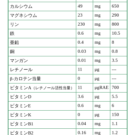
49
mg
650
カルシウム
23
mg
290
マグネシウム
230
mg
800
リン
0.6
mg
10.5
鉄
0.4
mg
8
亜鉛
0.03
mg
0.8
銅
0.01
mg
3.5
マンガン
11
μg
---
レチノール
0
μg
---
β-カロテン当量
11
μgRAE
700
ビタミンA
（レチノール活性当量）
3.6
μg
5.5
ビタミンD
0.6
mg
6
ビタミンE
0
μg
150
ビタミンK
0.04
mg
1.1
ビタミンB1
0.16
mg
1.2
ビタミンB2