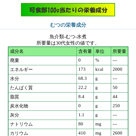
むつの栄養成分
魚介類-むつ-水煮
所要量は30代女性の値です。
成分名
含有量
単位
所要量
0
%
---
廃棄
173
kcal
2000
エネルギー
68.3
g
---
水分
22.2
g
50
たんぱく質
8.4
g
44
脂質
0
g
250
炭水化物
1.1
g
---
灰分
80
mg
---
ナトリウム
410
mg
2600
カリウム