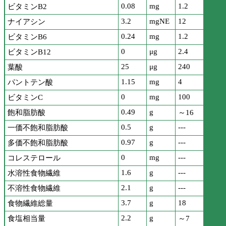
0.08
mg
1.2
ビタミンB2
3.2
mgNE
12
ナイアシン
0.24
mg
1.2
ビタミンB6
0
μg
2.4
ビタミンB12
25
μg
240
葉酸
1.15
mg
4
パントテン酸
0
mg
100
ビタミンC
0.49
g
飽和脂肪酸
～16
0.5
g
---
一価不飽和脂肪酸
0.97
g
---
多価不飽和脂肪酸
0
mg
---
コレステロール
1.6
g
---
水溶性食物繊維
2.1
g
---
不溶性食物繊維
3.7
g
18
食物繊維総量
2.2
g
食塩相当量
～7