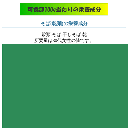
そば(乾麺)の栄養成分
穀類-そば-干しそば-乾
所要量は30代女性の値です。