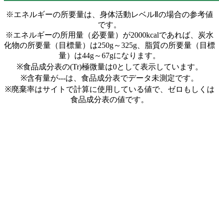
※エネルギーの所要量は、身体活動レベルⅡの場合の参考値
です。
※エネルギーの所用量（必要量）が2000kcalであれば、炭水
化物の所要量（目標量）は250g～325g、脂質の所要量（目標
量）は44g～67gになります。
※食品成分表の(Tr)極微量は0として表示しています。
※含有量が---は、食品成分表でデータ未測定です。
※廃棄率はサイトで計算に使用している値で、ゼロもしくは
食品成分表の値です。