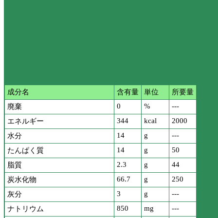
成分名
含有量
単位
所要量
0
%
---
廃棄
344
kcal
2000
エネルギー
14
g
---
水分
14
g
50
たんぱく質
2.3
g
44
脂質
66.7
g
250
炭水化物
3
g
---
灰分
850
mg
---
ナトリウム