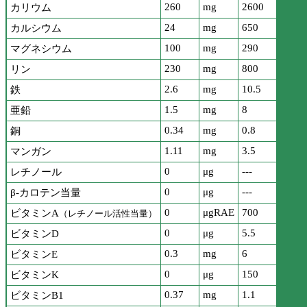
260
mg
2600
カリウム
24
mg
650
カルシウム
100
mg
290
マグネシウム
230
mg
800
リン
2.6
mg
10.5
鉄
1.5
mg
8
亜鉛
0.34
mg
0.8
銅
1.11
mg
3.5
マンガン
0
μg
---
レチノール
0
μg
---
β-カロテン当量
0
μgRAE
700
ビタミンA
（レチノール活性当量）
0
μg
5.5
ビタミンD
0.3
mg
6
ビタミンE
0
μg
150
ビタミンK
0.37
mg
1.1
ビタミンB1