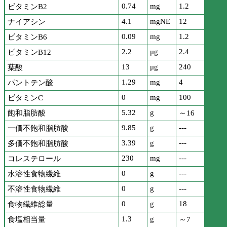
0.74
mg
1.2
ビタミンB2
4.1
mgNE
12
ナイアシン
0.09
mg
1.2
ビタミンB6
2.2
μg
2.4
ビタミンB12
13
μg
240
葉酸
1.29
mg
4
パントテン酸
0
mg
100
ビタミンC
5.32
g
飽和脂肪酸
～16
9.85
g
---
一価不飽和脂肪酸
3.39
g
---
多価不飽和脂肪酸
230
mg
---
コレステロール
0
g
---
水溶性食物繊維
0
g
---
不溶性食物繊維
0
g
18
食物繊維総量
1.3
g
食塩相当量
～7