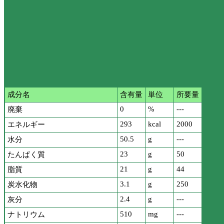
成分名
含有量
単位
所要量
0
%
---
廃棄
293
kcal
2000
エネルギー
50.5
g
---
水分
23
g
50
たんぱく質
21
g
44
脂質
3.1
g
250
炭水化物
2.4
g
---
灰分
510
mg
---
ナトリウム