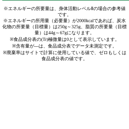
※エネルギーの所要量は、身体活動レベルⅡの場合の参考値
です。
※エネルギーの所用量（必要量）が2000kcalであれば、炭水
化物の所要量（目標量）は250g～325g、脂質の所要量（目標
量）は44g～67gになります。
※食品成分表の(Tr)極微量は0として表示しています。
※含有量が---は、食品成分表でデータ未測定です。
※廃棄率はサイトで計算に使用している値で、ゼロもしくは
食品成分表の値です。