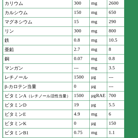
300
mg
2600
カリウム
150
mg
650
カルシウム
15
mg
290
マグネシウム
300
mg
800
リン
0.8
mg
10.5
鉄
2.7
mg
8
亜鉛
0.07
mg
0.8
銅
---
mg
3.5
マンガン
1500
μg
---
レチノール
0
μg
---
β-カロテン当量
1500
μgRAE
700
ビタミンA
（レチノール活性当量）
19
μg
5.5
ビタミンD
4.9
mg
6
ビタミンE
0
μg
150
ビタミンK
0.75
mg
1.1
ビタミンB1