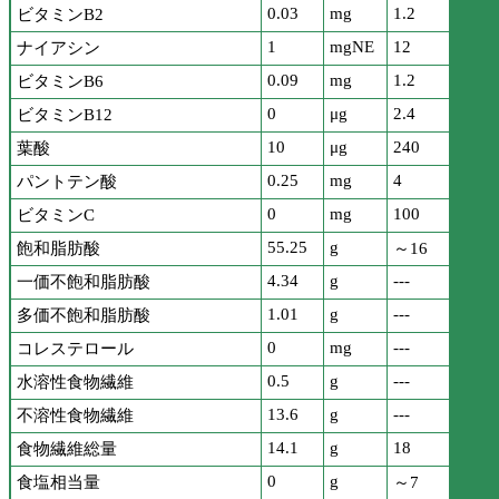
0.03
mg
1.2
ビタミンB2
1
mgNE
12
ナイアシン
0.09
mg
1.2
ビタミンB6
0
μg
2.4
ビタミンB12
10
μg
240
葉酸
0.25
mg
4
パントテン酸
0
mg
100
ビタミンC
55.25
g
飽和脂肪酸
～16
4.34
g
---
一価不飽和脂肪酸
1.01
g
---
多価不飽和脂肪酸
0
mg
---
コレステロール
0.5
g
---
水溶性食物繊維
13.6
g
---
不溶性食物繊維
14.1
g
18
食物繊維総量
0
g
食塩相当量
～7