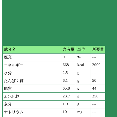
成分名
含有量
単位
所要量
0
%
---
廃棄
668
kcal
2000
エネルギー
2.5
g
---
水分
6.1
g
50
たんぱく質
65.8
g
44
脂質
23.7
g
250
炭水化物
1.9
g
---
灰分
10
mg
---
ナトリウム