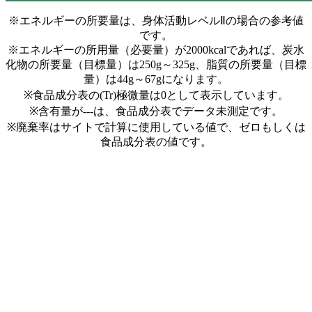
※エネルギーの所要量は、身体活動レベルⅡの場合の参考値
です。
※エネルギーの所用量（必要量）が2000kcalであれば、炭水
化物の所要量（目標量）は250g～325g、脂質の所要量（目標
量）は44g～67gになります。
※食品成分表の(Tr)極微量は0として表示しています。
※含有量が---は、食品成分表でデータ未測定です。
※廃棄率はサイトで計算に使用している値で、ゼロもしくは
食品成分表の値です。