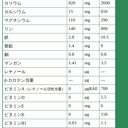
820
mg
2600
カリウム
15
mg
650
カルシウム
110
mg
290
マグネシウム
140
mg
800
リン
2.8
mg
10.5
鉄
1.4
mg
8
亜鉛
0.8
mg
0.8
銅
1.41
mg
3.5
マンガン
0
μg
---
レチノール
---
μg
---
β-カロテン当量
0
μgRAE
700
ビタミンA
（レチノール活性当量）
0
μg
5.5
ビタミンD
0
mg
6
ビタミンE
0
μg
150
ビタミンK
0.03
mg
1.1
ビタミンB1