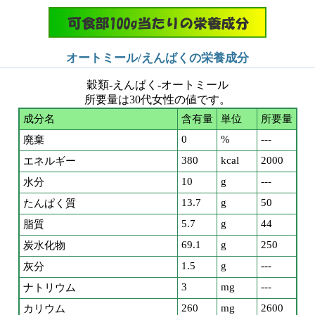
オートミール/えんばくの栄養成分
穀類-えんぱく-オートミール
所要量は30代女性の値です。
成分名
含有量
単位
所要量
0
%
---
廃棄
380
kcal
2000
エネルギー
10
g
---
水分
13.7
g
50
たんぱく質
5.7
g
44
脂質
69.1
g
250
炭水化物
1.5
g
---
灰分
3
mg
---
ナトリウム
260
mg
2600
カリウム