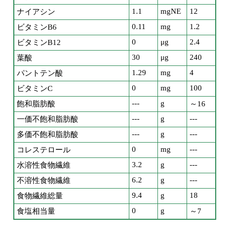
1.1
mgNE
12
ナイアシン
0.11
mg
1.2
ビタミンB6
0
μg
2.4
ビタミンB12
30
μg
240
葉酸
1.29
mg
4
パントテン酸
0
mg
100
ビタミンC
---
g
飽和脂肪酸
～16
---
g
---
一価不飽和脂肪酸
---
g
---
多価不飽和脂肪酸
0
mg
---
コレステロール
3.2
g
---
水溶性食物繊維
6.2
g
---
不溶性食物繊維
9.4
g
18
食物繊維総量
0
g
食塩相当量
～7