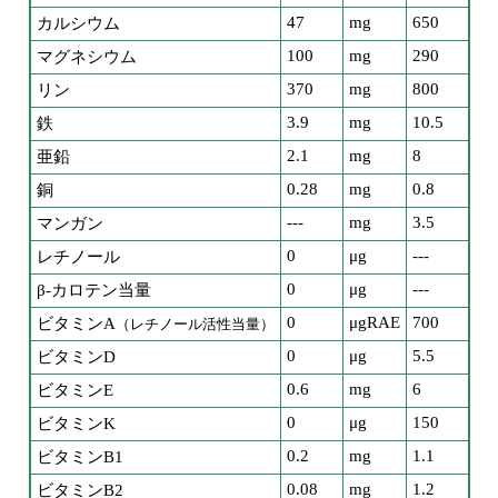
47
mg
650
カルシウム
100
mg
290
マグネシウム
370
mg
800
リン
3.9
mg
10.5
鉄
2.1
mg
8
亜鉛
0.28
mg
0.8
銅
---
mg
3.5
マンガン
0
μg
---
レチノール
0
μg
---
β-カロテン当量
0
μgRAE
700
ビタミンA
（レチノール活性当量）
0
μg
5.5
ビタミンD
0.6
mg
6
ビタミンE
0
μg
150
ビタミンK
0.2
mg
1.1
ビタミンB1
0.08
mg
1.2
ビタミンB2